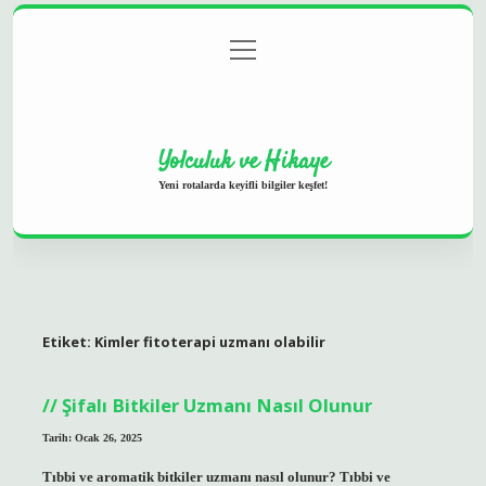
menüyü
Anasayfa
Gizlilik Politikası
Yasal Uyarı
aç
Hakkımızda
Yolculuk ve Hikaye
Yeni rotalarda keyifli bilgiler keşfet!
Etiket:
Kimler fitoterapi uzmanı olabilir
Şifalı Bitkiler Uzmanı Nasıl Olunur
Tarih: Ocak 26, 2025
Tıbbi ve aromatik bitkiler uzmanı nasıl olunur? Tıbbi ve