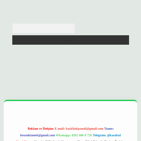
Arama
://betexpergir.net/
Reklam ve İletişim:
E-mail:
backlinkpaneli@gmail.com
Teams:
forumhizmeti@gmail.com
Whatsapp: 0262 606 0 726
Telegram: @karabul