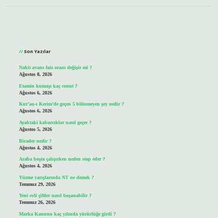
Sidebar
Son Yazılar
Nakit avans faiz oranı değişir mi ?
Ağustos 8, 2026
Etamin kumaşı kaç count ?
Ağustos 6, 2026
Kur’an-ı Kerim’de geçen 5 bilinmeyen şey nedir ?
Ağustos 6, 2026
Ayaktaki kabarcıklar nasıl geçer ?
Ağustos 5, 2026
Birader nedir ?
Ağustos 4, 2026
Araba boşta çalışırken neden stop eder ?
Ağustos 4, 2026
Yüzme yarışlarında NT ne demek ?
Temmuz 29, 2026
Yeni evli çiftler nasıl boşanabilir ?
Temmuz 26, 2026
Marka Kanunu kaç yılında yürürlüğe girdi ?