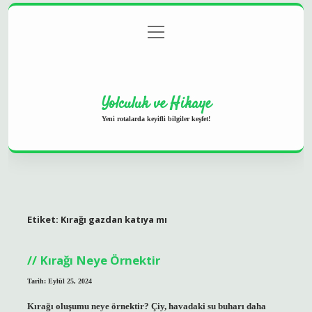
menüyü
Anasayfa
Gizlilik Politikası
Yasal Uyarı
aç
Hakkımızda
Yolculuk ve Hikaye
Yeni rotalarda keyifli bilgiler keşfet!
Etiket:
Kırağı gazdan katıya mı
Kırağı Neye Örnektir
Tarih: Eylül 25, 2024
Kırağı oluşumu neye örnektir? Çiy, havadaki su buharı daha