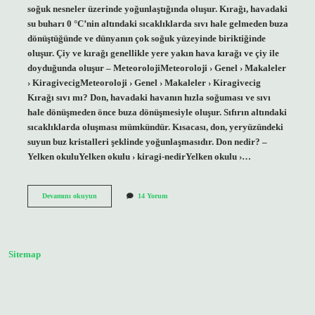
soğuk nesneler üzerinde yoğunlaştığında oluşur. Kırağı, havadaki
su buharı 0 °C’nin altındaki sıcaklıklarda sıvı hale gelmeden buza
dönüştüğünde ve dünyanın çok soğuk yüzeyinde biriktiğinde
oluşur. Çiy ve kırağı genellikle yere yakın hava kırağı ve çiy ile
doyduğunda oluşur – MeteorolojiMeteoroloji › Genel › Makaleler
› KiragivecigMeteoroloji › Genel › Makaleler › Kiragivecig
Kırağı sıvı mı? Don, havadaki havanın hızla soğuması ve sıvı
hale dönüşmeden önce buza dönüşmesiyle oluşur. Sıfırın altındaki
sıcaklıklarda oluşması mümkündür. Kısacası, don, yeryüzündeki
suyun buz kristalleri şeklinde yoğunlaşmasıdır. Don nedir? –
Yelken okuluYelken okulu › kiragi-nedirYelken okulu ›…
Kırağı
Devamını okuyun
14 Yorum
Neye
Örnektir
Sitemap