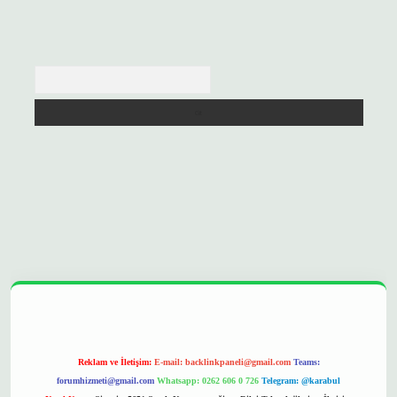
Arama
opera bet
ilbetgir.net
betexper
https://betexpergir.net/
Reklam ve İletişim:
E-mail:
backlinkpaneli@gmail.com
Teams:
forumhizmeti@gmail.com
Whatsapp: 0262 606 0 726
Telegram: @karabul