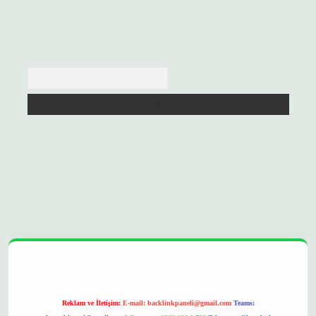
Arama
://betexpergir.net/
Reklam ve İletişim:
E-mail:
backlinkpaneli@gmail.com
Teams: