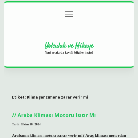
menüyü
Anasayfa
Gizlilik Politikası
Yasal Uyarı
aç
Hakkımızda
Yolculuk ve Hikaye
Yeni rotalarda keyifli bilgiler keşfet!
Etiket:
Klima şanzımana zarar verir mi
Araba Kliması Motoru Isıtır Mı
Tarih: Ekim 18, 2024
Arabanın kliması motora zarar verir mi? Araç kliması motordan