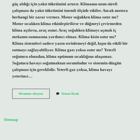
güç aldığı için yakıt tüketimini artırır. Klimanın uzun süreli
çalışması da yakıt tüketimini önemli ölçüde etkiler. Ancak motora
herhangi bir zarar vermez. Motor soğukken klima ısıtır mı?
Motor sıcakken klima etkinleştirilirse ve düğmeyi çevirmeden
klima açılırsa, araç ısınır. Araç soğukken klimayı açmak iç
mekanın ısınmasına yardımcı olmaz. Klima kisin ısıtır mı?
Klima sistemleri sadece yazın serinlemeyi değil, kışın da etkili bir
ısıtmayı sağlayabiliyor. Klima gazı yoksa ısıtır mı? Yeterli
soğutucu olmadan, klima optimum sıcaklığına ulaşamaz.
Soğutucu havayı soğutmaktan sorumludur ve sistemin düzgün
çalışması için gereklidir. Yeterli gaz yoksa, klima havayı
yeterince…
Araba
Devamını okuyun
Yorum Bırak
Kliması
Motoru
Isıtır
Mı
Sitemap