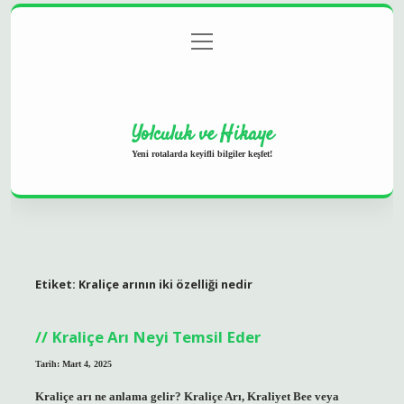
menüyü
Anasayfa
Gizlilik Politikası
Yasal Uyarı
aç
Hakkımızda
Yolculuk ve Hikaye
Yeni rotalarda keyifli bilgiler keşfet!
Etiket:
Kraliçe arının iki özelliği nedir
Kraliçe Arı Neyi Temsil Eder
Tarih: Mart 4, 2025
Kraliçe arı ne anlama gelir? Kraliçe Arı, Kraliyet Bee veya