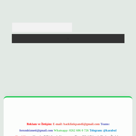
Arama
://betexpergir.net/
Reklam ve İletişim:
E-mail:
backlinkpaneli@gmail.com
Teams:
forumhizmeti@gmail.com
Whatsapp: 0262 606 0 726
Telegram: @karabul