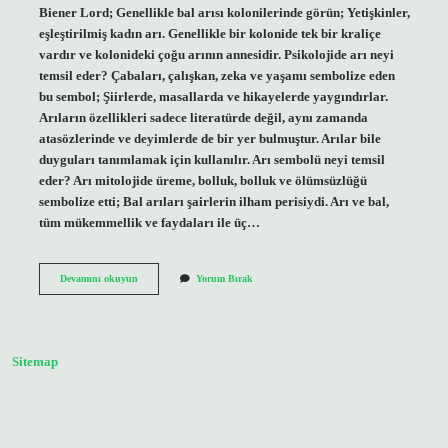
Biener Lord; Genellikle bal arısı kolonilerinde görün; Yetişkinler,
eşleştirilmiş kadın arı. Genellikle bir kolonide tek bir kraliçe
vardır ve kolonideki çoğu arının annesidir. Psikolojide arı neyi
temsil eder? Çabaları, çalışkan, zeka ve yaşamı sembolize eden
bu sembol; Şiirlerde, masallarda ve hikayelerde yaygındırlar.
Arıların özellikleri sadece literatürde değil, aynı zamanda
atasözlerinde ve deyimlerde de bir yer bulmuştur. Arılar bile
duyguları tanımlamak için kullanılır. Arı sembolü neyi temsil
eder? Arı mitolojide üreme, bolluk, bolluk ve ölümsüzlüğü
sembolize etti; Bal arıları şairlerin ilham perisiydi. Arı ve bal,
tüm mükemmellik ve faydaları ile üç…
Kraliçe
Devamını okuyun
Yorum Bırak
Arı
Neyi
Temsil
Eder
Sitemap