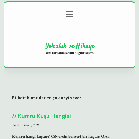
menüyü
Anasayfa
Gizlilik Politikası
Yasal Uyarı
aç
Hakkımızda
Yolculuk ve Hikaye
Yeni rotalarda keyifli bilgiler keşfet!
Etiket:
Kumrular en çok neyi sever
Kumru Kuşu Hangisi
Tarih: Ekim 8, 2024
Kumru hangi kuştur? Güvercin benzeri bir kuştur. Orta