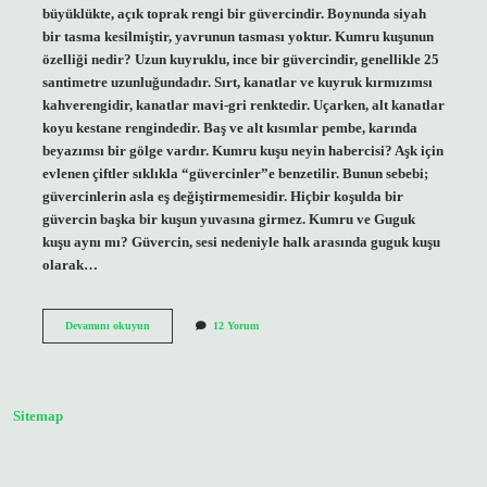
büyüklükte, açık toprak rengi bir güvercindir. Boynunda siyah
bir tasma kesilmiştir, yavrunun tasması yoktur. Kumru kuşunun
özelliği nedir? Uzun kuyruklu, ince bir güvercindir, genellikle 25
santimetre uzunluğundadır. Sırt, kanatlar ve kuyruk kırmızımsı
kahverengidir, kanatlar mavi-gri renktedir. Uçarken, alt kanatlar
koyu kestane rengindedir. Baş ve alt kısımlar pembe, karında
beyazımsı bir gölge vardır. Kumru kuşu neyin habercisi? Aşk için
evlenen çiftler sıklıkla “güvercinler”e benzetilir. Bunun sebebi;
güvercinlerin asla eş değiştirmemesidir. Hiçbir koşulda bir
güvercin başka bir kuşun yuvasına girmez. Kumru ve Guguk
kuşu aynı mı? Güvercin, sesi nedeniyle halk arasında guguk kuşu
olarak…
Kumru
Devamını okuyun
12 Yorum
Kuşu
Hangisi
Sitemap