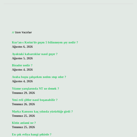
Sidebar
Son Yazılar
Kur’an-ı Kerim’de geçen 5 bilinmeyen şey nedir ?
Ağustos 6, 2026
Ayaktaki kabarcıklar nasıl geçer ?
Ağustos 5, 2026
Birader nedir ?
Ağustos 4, 2026
Araba boşta çalışırken neden stop eder ?
Ağustos 4, 2026
Yüzme yarışlarında NT ne demek ?
Temmuz 29, 2026
Yeni evli çiftler nasıl boşanabilir ?
Temmuz 26, 2026
Marka Kanunu kaç yılında yürürlüğe girdi ?
Temmuz 25, 2026
Klein anlami ne ?
Temmuz 25, 2026
En çok evliya hangi şehirde ?