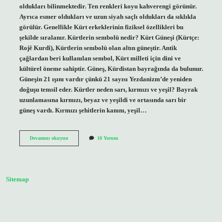
oldukları bilinmektedir. Ten renkleri koyu kahverengi görünür.
Ayrıca esmer oldukları ve uzun siyah saçlı oldukları da sıklıkla
görülür. Genellikle Kürt erkeklerinin fiziksel özellikleri bu
şekilde sıralanır. Kürtlerin sembolü nedir? Kürt Güneşi (Kürtçe:
Rojê Kurdî), Kürtlerin sembolü olan altın güneştir. Antik
çağlardan beri kullanılan sembol, Kürt milleti için dini ve
kültürel öneme sahiptir. Güneş, Kürdistan bayrağında da bulunur.
Güneşin 21 ışını vardır çünkü 21 sayısı Yezdanizm’de yeniden
doğuşu temsil eder. Kürtler neden sarı, kırmızı ve yeşil? Bayrak
uzunlamasına kırmızı, beyaz ve yeşildi ve ortasında sarı bir
güneş vardı. Kırmızı şehitlerin kanını, yeşil…
Kürtlerin
Devamını okuyun
10 Yorum
Rengi
Nedir
Sitemap