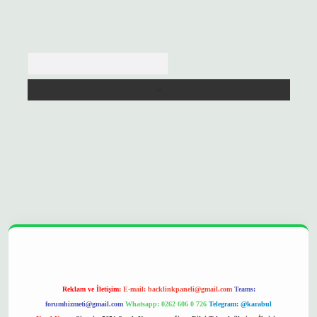
Arama
pera bet
ilbetgir.net
betexper
https://betexpergir.net/
Reklam ve İletişim:
E-mail:
backlinkpaneli@gmail.com
Teams:
forumhizmeti@gmail.com
Whatsapp: 0262 606 0 726
Telegram: @karabul