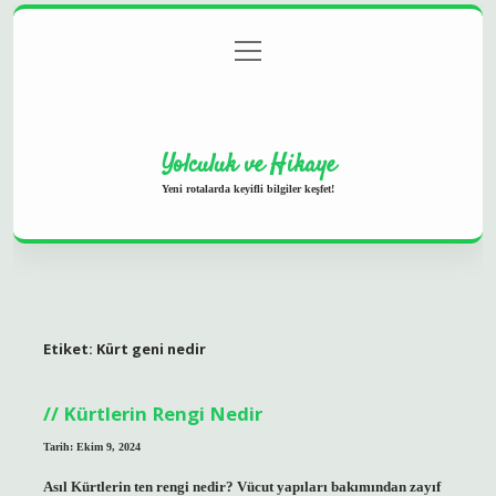
menüyü
Anasayfa
Gizlilik Politikası
Yasal Uyarı
aç
Hakkımızda
Yolculuk ve Hikaye
Yeni rotalarda keyifli bilgiler keşfet!
Etiket:
Kürt geni nedir
Kürtlerin Rengi Nedir
Tarih: Ekim 9, 2024
Asıl Kürtlerin ten rengi nedir? Vücut yapıları bakımından zayıf