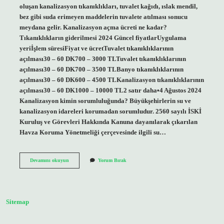
oluşan kanalizasyon tıkanıklıkları, tuvalet kağıdı, ıslak mendil,
bez gibi suda erimeyen maddelerin tuvalete atılması sonucu
meydana gelir. Kanalizasyon açma ücreti ne kadar?
Tıkanıklıkların giderilmesi 2024 Güncel fiyatlarUygulama
yeriİşlem süresiFiyat ve ücretTuvalet tıkanıklıklarının
açılması30 – 60 DK700 – 3000 TLTuvalet tıkanıklıklarının
açılması30 – 60 DK700 – 3500 TLBanyo tıkanıklıklarının
açılması30 – 60 DK600 – 4500 TLKanalizasyon tıkanıklıklarının
açılması30 – 60 DK1000 – 10000 TL2 satır daha•4 Ağustos 2024
Kanalizasyon kimin sorumluluğunda? Büyükşehirlerin su ve
kanalizasyon idareleri korumadan sorumludur. 2560 sayılı İSKİ
Kuruluş ve Görevleri Hakkında Kanuna dayanılarak çıkarılan
Havza Koruma Yönetmeliği çerçevesinde ilgili su…
Kanalizasyon
Devamını okuyun
Yorum Bırak
Neden
Tıkanır
Sitemap