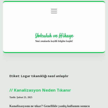
menüyü
Anasayfa
Gizlilik Politikası
Yasal Uyarı
aç
Hakkımızda
Yolculuk ve Hikaye
Yeni rotalarda keyifli bilgiler keşfet!
Etiket:
Logar tıkanıklığı nasıl anlaşılır
Kanalizasyon Neden Tıkanır
Tarih: Şubat 23, 2025
Kanalizasyonu ne tıkar? Genellikle yanlış kullanım sonucu