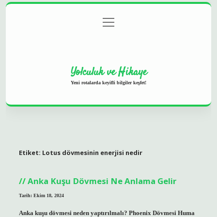
menüyü
Anasayfa
Gizlilik Politikası
Yasal Uyarı
aç
Hakkımızda
Yolculuk ve Hikaye
Yeni rotalarda keyifli bilgiler keşfet!
Etiket:
Lotus dövmesinin enerjisi nedir
Anka Kuşu Dövmesi Ne Anlama Gelir
Tarih: Ekim 18, 2024
Anka kuşu dövmesi neden yaptırılmalı? Phoenix Dövmesi Huma