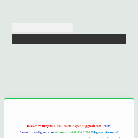
Arama
://betexpergir.net/
Reklam ve İletişim:
E-mail:
backlinkpaneli@gmail.com
Teams:
forumhizmeti@gmail.com
Whatsapp: 0262 606 0 726
Telegram: @karabul