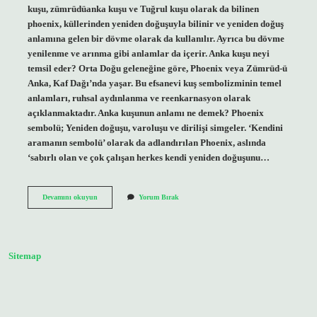
kuşu, zümrüdüanka kuşu ve Tuğrul kuşu olarak da bilinen
phoenix, küllerinden yeniden doğuşuyla bilinir ve yeniden doğuş
anlamına gelen bir dövme olarak da kullanılır. Ayrıca bu dövme
yenilenme ve arınma gibi anlamlar da içerir. Anka kuşu neyi
temsil eder? Orta Doğu geleneğine göre, Phoenix veya Zümrüd-ü
Anka, Kaf Dağı’nda yaşar. Bu efsanevi kuş sembolizminin temel
anlamları, ruhsal aydınlanma ve reenkarnasyon olarak
açıklanmaktadır. Anka kuşunun anlamı ne demek? Phoenix
sembolü; Yeniden doğuşu, varoluşu ve dirilişi simgeler. ‘Kendini
aramanın sembolü’ olarak da adlandırılan Phoenix, aslında
‘sabırlı olan ve çok çalışan herkes kendi yeniden doğuşunu…
Anka
Devamını okuyun
Yorum Bırak
Kuşu
Dövmesi
Ne
Anlama
Gelir
Sitemap