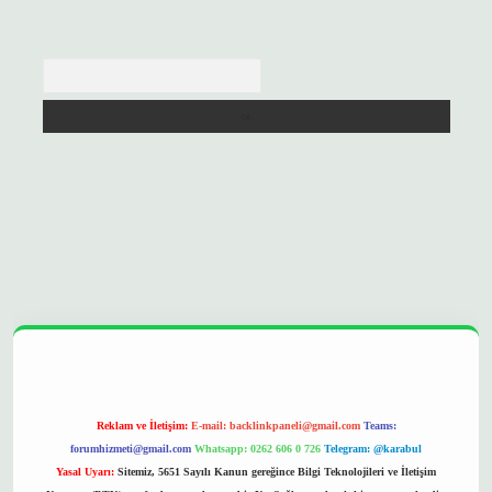
Arama
opera bet
ilbetgir.net
betexper
https://betexpergir.net/
Reklam ve İletişim:
E-mail:
backlinkpaneli@gmail.com
Teams:
forumhizmeti@gmail.com
Whatsapp: 0262 606 0 726
Telegram: @karabul
Yasal Uyarı:
Sitemiz, 5651 Sayılı Kanun gereğince Bilgi Teknolojileri ve İletişim