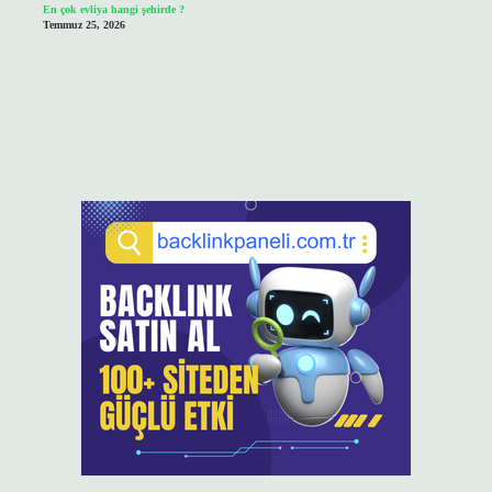
En çok evliya hangi şehirde ?
Temmuz 25, 2026