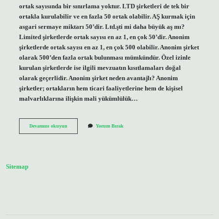
ortak sayısında bir sınırlama yoktur. LTD şirketleri de tek bir
ortakla kurulabilir ve en fazla 50 ortak olabilir. AŞ kurmak için
asgari sermaye miktarı 50’dir. Ltd.şti mi daha büyük aş mı?
Limited şirketlerde ortak sayısı en az 1, en çok 50’dir. Anonim
şirketlerde ortak sayısı en az 1, en çok 500 olabilir. Anonim şirket
olarak 500’den fazla ortak bulunması mümkündür. Özel izinle
kurulan şirketlerde ise ilgili mevzuatın kısıtlamaları doğal
olarak geçerlidir. Anonim şirket neden avantajlı? Anonim
şirketler; ortakların hem ticari faaliyetlerine hem de kişisel
malvarlıklarına ilişkin mali yükümlülük…
A
Devamını okuyun
Yorum Bırak
Ş
Mi
Büyük
Ltd
Şti
Sitemap
Mi