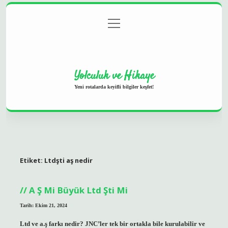
menüyü
Anasayfa
Gizlilik Politikası
Yasal Uyarı
aç
Hakkımızda
Yolculuk ve Hikaye
Yeni rotalarda keyifli bilgiler keşfet!
Etiket:
Ltdşti aş nedir
A Ş Mi Büyük Ltd Şti Mi
Tarih: Ekim 21, 2024
Ltd ve a.ş farkı nedir? JNC’ler tek bir ortakla bile kurulabilir ve