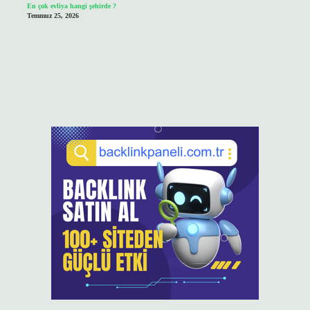
En çok evliya hangi şehirde ?
Temmuz 25, 2026