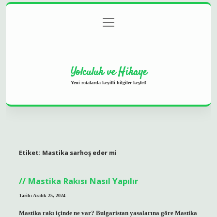
menüyü
Anasayfa
Gizlilik Politikası
Yasal Uyarı
aç
Hakkımızda
Yolculuk ve Hikaye
Yeni rotalarda keyifli bilgiler keşfet!
Etiket:
Mastika sarhoş eder mi
Mastika Rakısı Nasıl Yapılır
Tarih: Aralık 25, 2024
Mastika rakı içinde ne var? Bulgaristan yasalarına göre Mastika