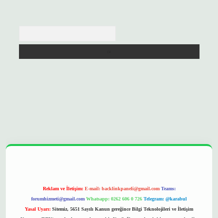
Arama
opera bet
ilbetgir.net
betexper
https://betexpergir.net/
Reklam ve İletişim:
E-mail:
backlinkpaneli@gmail.com
Teams:
forumhizmeti@gmail.com
Whatsapp: 0262 606 0 726
Telegram: @karabul
Yasal Uyarı:
Sitemiz, 5651 Sayılı Kanun gereğince Bilgi Teknolojileri ve İletişim