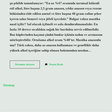
şu şekilde tanımlanıyor: “En az %47 oranında tarımsal kökenli
etil alkol, litre başına 2,5 gram anason, yıldız anason veya rezene
bitkisinden elde edilen anetol ve litre başına 40 gram rafine şeker
içeren sakız benzeri veya jöleli içecektir.” Bulgar rakısı mastika
nasıl içilir? Saf olarak içilmeli ve asla dondurulmamalıdır. En
fazla 10 derece sıcaklıkta soğuk bir bardakta servis edilmelidir.
Buz küplerinden kaçının çünkü bunlar içkinin tadını ve aromasını
nötrleştirebilir. Ortalama alkol oranı %40’tır. Mastika anasonlu
mu? Türk rakısı, daha az anason kullanması ve genellikle daha
yüksek alkol içeriğine sahip olması bakımından uzodan…
Mastika
Devamını okuyun
Yorum Bırak
Rakısı
Nasıl
Yapılır
Sitemap