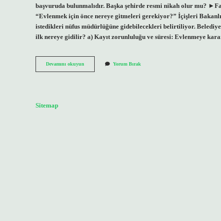
başvuruda bulunmalıdır. Başka şehirde resmi nikah olur mu? ►Farklı
“Evlenmek için önce nereye gitmeleri gerekiyor?” İçişleri Bakanlığ
istedikleri nüfus müdürlüğüne gidebilecekleri belirtiliyor. Belediy
ilk nereye gidilir? a) Kayıt zorunluluğu ve süresi: Evlenmeye kar
Istediğin
Devamını okuyun
Yorum Bırak
Belediyede
Nikah
Kıyılır
Mı
Sitemap