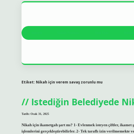
Anasayfa
Gizlilik Politikası
Yasal Uyarı
Hakkım
Etiket:
Nikah için verem savaş zorunlu mu
Istediğin Belediyede Ni
Tarih: Ocak 31, 2025
Nikah için ikametgah şart mı? 1- Evlenmek isteyen çiftler, ikamet
işlemlerini gerçekleştirebilirler. 2- Tek taraflı izin verilmemekte v