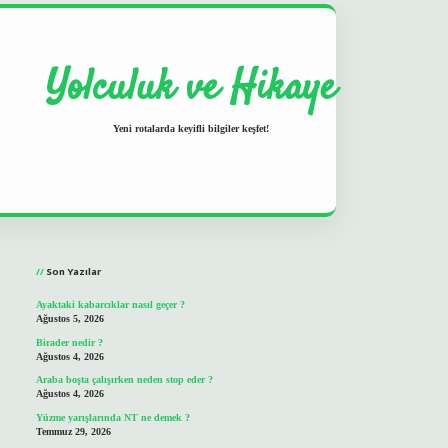
Yolculuk ve Hikaye
Yeni rotalarda keyifli bilgiler keşfet!
Sidebar
grand opera bet
ilbetgir.net
betexper
https://betexpergir.net/
Son Yazılar
Ayaktaki kabarcıklar nasıl geçer ?
Ağustos 5, 2026
Birader nedir ?
Ağustos 4, 2026
Araba boşta çalışırken neden stop eder ?
Ağustos 4, 2026
Yüzme yarışlarında NT ne demek ?
Temmuz 29, 2026