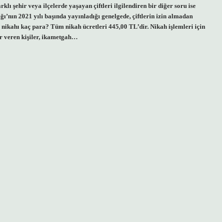
 şehir veya ilçelerde yaşayan çiftleri ilgilendiren bir diğer soru ise
ı’nın 2021 yılı başında yayınladığı genelgede, çiftlerin izin almadan
e nikahı kaç para? Tüm nikah ücretleri 445,00 TL’dir. Nikah işlemleri için
ar veren kişiler, ikametgah…