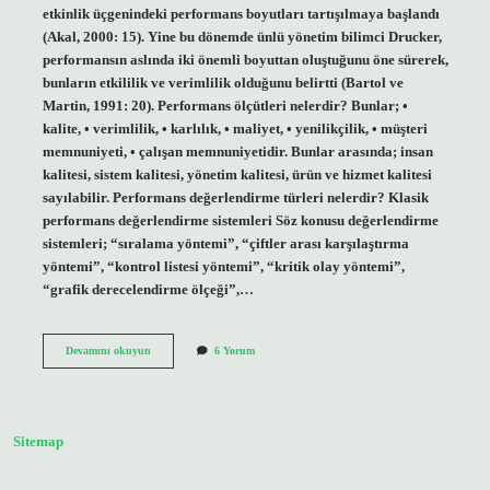
etkinlik üçgenindeki performans boyutları tartışılmaya başlandı
(Akal, 2000: 15). Yine bu dönemde ünlü yönetim bilimci Drucker,
performansın aslında iki önemli boyuttan oluştuğunu öne sürerek,
bunların etkililik ve verimlilik olduğunu belirtti (Bartol ve
Martin, 1991: 20). Performans ölçütleri nelerdir? Bunlar; •
kalite, • verimlilik, • karlılık, • maliyet, • yenilikçilik, • müşteri
memnuniyeti, • çalışan memnuniyetidir. Bunlar arasında; insan
kalitesi, sistem kalitesi, yönetim kalitesi, ürün ve hizmet kalitesi
sayılabilir. Performans değerlendirme türleri nelerdir? Klasik
performans değerlendirme sistemleri Söz konusu değerlendirme
sistemleri; “sıralama yöntemi”, “çiftler arası karşılaştırma
yöntemi”, “kontrol listesi yöntemi”, “kritik olay yöntemi”,
“grafik derecelendirme ölçeği”,…
Başarım
Devamını okuyun
6 Yorum
Performans
Boyutları
Nelerdir
Sitemap