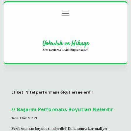
menüyü
Anasayfa
Gizlilik Politikası
Yasal Uyarı
aç
Hakkımızda
Yolculuk ve Hikaye
Yeni rotalarda keyifli bilgiler keşfet!
Etiket:
Nitel performans ölçütleri nelerdir
Başarım Performans Boyutları Nelerdir
Tarih: Ekim 9, 2024
Performansın boyutları nelerdir? Daha sonra kar-maliyet-