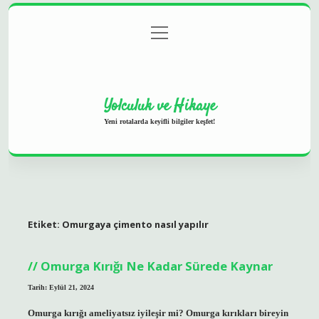
menüyü
Anasayfa
Gizlilik Politikası
Yasal Uyarı
aç
Hakkımızda
Yolculuk ve Hikaye
Yeni rotalarda keyifli bilgiler keşfet!
Etiket:
Omurgaya çimento nasıl yapılır
Omurga Kırığı Ne Kadar Sürede Kaynar
Tarih: Eylül 21, 2024
Omurga kırığı ameliyatsız iyileşir mi? Omurga kırıkları bireyin