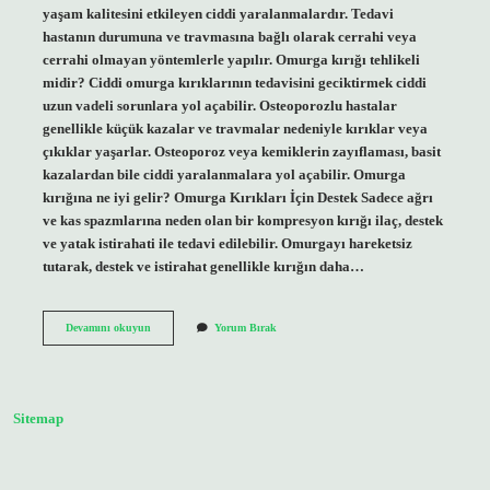
yaşam kalitesini etkileyen ciddi yaralanmalardır. Tedavi
hastanın durumuna ve travmasına bağlı olarak cerrahi veya
cerrahi olmayan yöntemlerle yapılır. Omurga kırığı tehlikeli
midir? Ciddi omurga kırıklarının tedavisini geciktirmek ciddi
uzun vadeli sorunlara yol açabilir. Osteoporozlu hastalar
genellikle küçük kazalar ve travmalar nedeniyle kırıklar veya
çıkıklar yaşarlar. Osteoporoz veya kemiklerin zayıflaması, basit
kazalardan bile ciddi yaralanmalara yol açabilir. Omurga
kırığına ne iyi gelir? Omurga Kırıkları İçin Destek Sadece ağrı
ve kas spazmlarına neden olan bir kompresyon kırığı ilaç, destek
ve yatak istirahati ile tedavi edilebilir. Omurgayı hareketsiz
tutarak, destek ve istirahat genellikle kırığın daha…
Omurga
Devamını okuyun
Yorum Bırak
Kırığı
Ne
Kadar
Sürede
Kaynar
Sitemap