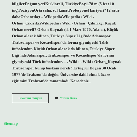
bilgilerDoğum yeriKırklareli, TürkiyeBoy1.78 m (5 feet 10
inç)PozisyonOrta saha, sol kanatProfesyonel kariyeri*12 satır
dahaOrhançıkçı – WikipediaWikipedia › Wiki ›
Orhan_ÇıkırıkçıWikipedia › Wiki › Orhan _Çıkırıkçı Küçük
Orhan nereli? Orhan Kaynak (d. 1 Mart 1970, Adana), Küçük
Orhan olarak bilinen, Türkiye Süper Ligi’nde Adanaspor,
Trabzonspor ve Kocaelispor’da forma giymiş eski Türk
futbolcudur. Küçük Orhan olarak da bilinen, Türkiye Süper
Ligi’nde Adanaspor, Trabzonspor ve Kocaelispor’da forma
giymiş eski Türk futbolcudur. – › Wiki › › Wiki › Orhan_Kaynak
Trabzonspor kulüp başkanı nereli? Ertuğrul Doğan 30 Ocak
1977’de Trabzon’da doğdu. Üniversite dahil olmak üzere
eğitimini Trabzon’da tamamladı. Karadeniz…
Orhan
Devamını okuyun
Yorum Bırak
Çıkrıkçı
Nereli
Sitemap