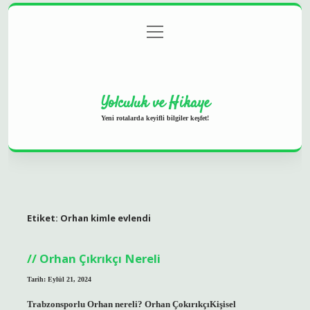
menüyü
Anasayfa
Gizlilik Politikası
Yasal Uyarı
aç
Hakkımızda
Yolculuk ve Hikaye
Yeni rotalarda keyifli bilgiler keşfet!
Etiket:
Orhan kimle evlendi
Orhan Çıkrıkçı Nereli
Tarih: Eylül 21, 2024
Trabzonsporlu Orhan nereli? Orhan ÇokırıkçıKişisel