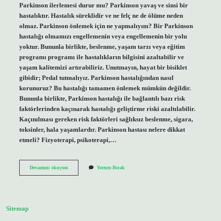
Parkinson ilerlemesi durur mu? Parkinson yavaş ve sinsi bir
hastalıktır. Hastalık süreklidir ve ne felç ne de ölüme neden
olmaz. Parkinson önlemek için ne yapmalıyım? Bir Parkinson
hastalığı olmamızı engellemenin veya engellemenin bir yolu
yoktur. Bununla birlikte, beslenme, yaşam tarzı veya eğitim
programı programı ile hastalıkların bilgisini azaltabilir ve
yaşam kalitemizi artırabiliriz. Unutmayın, hayat bir bisiklet
gibidir; Pedal tutmalıyız. Parkinson hastalığından nasıl
korunuruz? Bu hastalığı tamamen önlemek mümkün değildir.
Bununla birlikte, Parkinson hastalığı ile bağlantılı bazı risk
faktörlerinden kaçınarak hastalığı geliştirme riski azaltılabilir.
Kaçınılması gereken risk faktörleri sağlıksız beslenme, sigara,
toksinler, hala yaşamlardır. Parkinson hastası nelere dikkat
etmeli? Fizyoterapi, psikoterapi,…
Parkinson
Devamını okuyun
Yorum Bırak
Hastalığının
Ilerlememesi
Için
Ne
Yapmalı
Sitemap