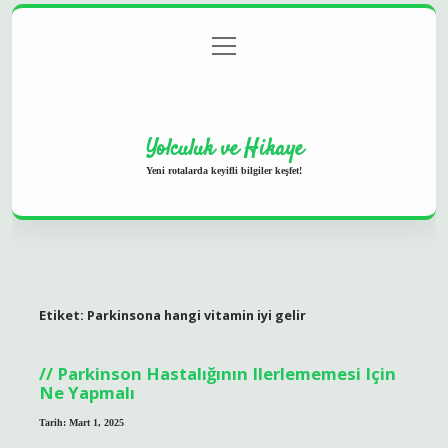
menüyü
Anasayfa
Gizlilik Politikası
Yasal Uyarı
aç
Hakkımızda
Yolculuk ve Hikaye
Yeni rotalarda keyifli bilgiler keşfet!
Etiket:
Parkinsona hangi vitamin iyi gelir
Parkinson Hastalığının Ilerlememesi Için
Ne Yapmalı
Tarih: Mart 1, 2025