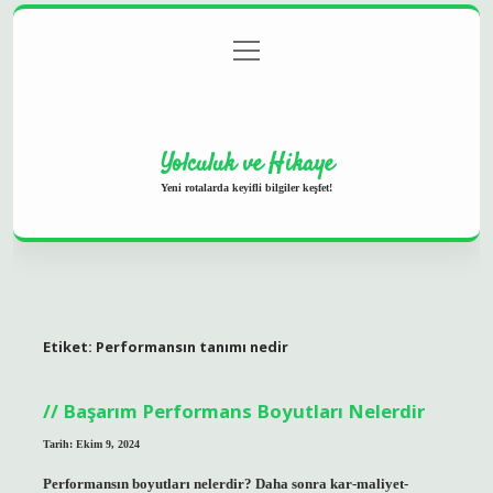
menüyü
Anasayfa
Gizlilik Politikası
Yasal Uyarı
aç
Hakkımızda
Yolculuk ve Hikaye
Yeni rotalarda keyifli bilgiler keşfet!
Etiket:
Performansın tanımı nedir
Başarım Performans Boyutları Nelerdir
Tarih: Ekim 9, 2024
Performansın boyutları nelerdir? Daha sonra kar-maliyet-