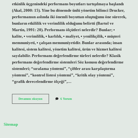
etkinlik üçgenindeki performans boyutları tartışılmaya başlandı
(Akal, 2000: 15). Yine bu dönemde ünlü yönetim bilimci Drucker,
performansın aslında iki önemli boyuttan oluştuğunu öne sürerek,
bunların etkililik ve verimlilik olduğunu belirtti (Bartol ve
Martin, 1991: 20). Performans ölçütleri nelerdir? Bunlar; •
kalite, • verimlilik, • karlılık, • maliyet, • yenilikçilik, • müşteri
memnuniyeti, • çalışan memnuniyetidir. Bunlar arasında; insan
kalitesi, sistem kalitesi, yönetim kalitesi, ürün ve hizmet kalitesi
sayılabilir. Performans değerlendirme türleri nelerdir? Klasik
performans değerlendirme sistemleri Söz konusu değerlendirme
sistemleri; “sıralama yöntemi”, “çiftler arası karşılaştırma
yöntemi”, “kontrol listesi yöntemi”, “kritik olay yöntemi”,
“grafik derecelendirme ölçeği”,…
Başarım
Devamını okuyun
6 Yorum
Performans
Boyutları
Nelerdir
Sitemap