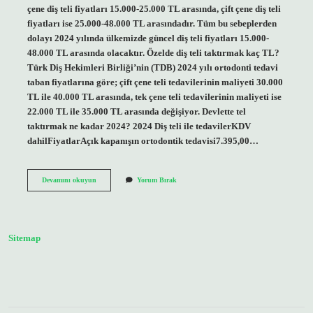
çene diş teli fiyatları 15.000-25.000 TL arasında, çift çene diş teli
fiyatları ise 25.000-48.000 TL arasındadır. Tüm bu sebeplerden
dolayı 2024 yılında ülkemizde güncel diş teli fiyatları 15.000-
48.000 TL arasında olacaktır. Özelde diş teli taktırmak kaç TL?
Türk Diş Hekimleri Birliği’nin (TDB) 2024 yılı ortodonti tedavi
taban fiyatlarına göre; çift çene teli tedavilerinin maliyeti 30.000
TL ile 40.000 TL arasında, tek çene teli tedavilerinin maliyeti ise
22.000 TL ile 35.000 TL arasında değişiyor. Devlette tel
taktırmak ne kadar 2024? 2024 Diş teli ile tedavilerKDV
dahilFiyatlarAçık kapanışın ortodontik tedavisi7.395,00…
Özelde
Devamını okuyun
Yorum Bırak
Diş
Teli
Ne
Kadar
Sitemap