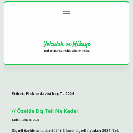
menüyü
Anasayfa
Gizlilik Politikası
Yasal Uyarı
aç
Hakkımızda
Yolculuk ve Hikaye
Yeni rotalarda keyifli bilgiler keşfet!
Etiket:
Plak tedavisi kaç TL 2024
Özelde Diş Teli Ne Kadar
Tarih: Ekim 18, 2024
Diş teli özelde ne kadar 2024? Güncel diş teli fiyatları 2024; Tek