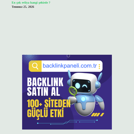
En çok evliya hangi şehirde ?
Temmuz 25, 2026