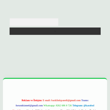
Arama
://betexpergir.net/
Reklam ve İletişim:
E-mail:
backlinkpaneli@gmail.com
Teams:
forumhizmeti@gmail.com
Whatsapp: 0262 606 0 726
Telegram: @karabul