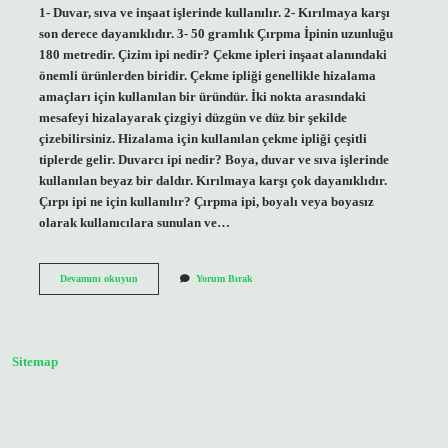
1- Duvar, sıva ve inşaat işlerinde kullanılır. 2- Kırılmaya karşı
son derece dayanıklıdır. 3- 50 gramlık Çırpma İpinin uzunluğu
180 metredir. Çizim ipi nedir? Çekme ipleri inşaat alanındaki
önemli ürünlerden biridir. Çekme ipliği genellikle hizalama
amaçları için kullanılan bir üründür. İki nokta arasındaki
mesafeyi hizalayarak çizgiyi düzgün ve düz bir şekilde
çizebilirsiniz. Hizalama için kullanılan çekme ipliği çeşitli
tiplerde gelir. Duvarcı ipi nedir? Boya, duvar ve sıva işlerinde
kullanılan beyaz bir daldır. Kırılmaya karşı çok dayanıklıdır.
Çırpı ipi ne için kullanılır? Çırpma ipi, boyalı veya boyasız
olarak kullanıcılara sunulan ve…
Çırpı
Devamını okuyun
Yorum Bırak
Ne
Işe
Yarar
Sitemap