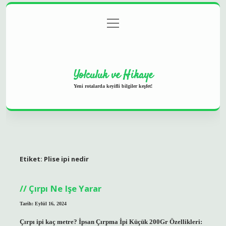
menüyü
Anasayfa
Gizlilik Politikası
Yasal Uyarı
aç
Hakkımızda
Yolculuk ve Hikaye
Yeni rotalarda keyifli bilgiler keşfet!
Etiket:
Plise ipi nedir
Çırpı Ne Işe Yarar
Tarih: Eylül 16, 2024
Çırpı ipi kaç metre? İpsan Çırpma İpi Küçük 200Gr Özellikleri: