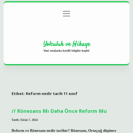
menüyü
Anasayfa
Gizlilik Politikası
Yasal Uyarı
aç
Hakkımızda
Yolculuk ve Hikaye
Yeni rotalarda keyifli bilgiler keşfet!
Etiket:
Reform nedir tarih 11 sınıf
Rönesans Mı Daha Önce Reform Mu
Tarih: Ekim 7, 2024
Reform ve Rönesans nedir tarihte? Rönesans, Ortaçağ düşünce