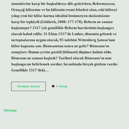
sistemlerine karşı bir başkaldırıyı dile getirirken, Reformasyon,
Ortaçağ kilisesine ve bu kilisenin resmi felsefesi olan, eski kiliseyi
yıkıp yeni bir kilise kurma idealini benimseyen skolastisizme
karşı bir tepkiydi (Gökberk, 2000: 177-178). Reform ne zaman
başlamıştır? 1517 yılı genellikle Reform hareketinin başlangıcı
olarak kabul edilir. 31 Ekim 1517’de Luther, dönemin gelenek ve
tartışmalarına uygun olarak, 95 talebini Wittenberg Şatosu’nun
kilise kapısına astı. Rönesanstan sonra ne gelir? Rönesans’ın
sonuçları: Bunun yerine pozitif (bilimsel) düşünce hakim oldu.
Rönesans ne zaman başladı? Tarihsel olarak Rönesans’ın tam
başlangıcını belirlemek zordur; bu noktada birçok gözlem vardır.
Genellikle 1517’deki…
Rönesans
Devamını okuyun
6 Yorum
Mı
Daha
Önce
Reform
Mu
Sitemap