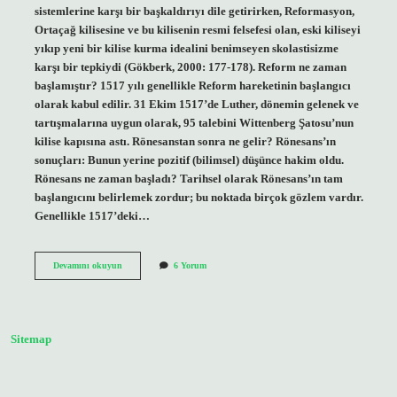
sistemlerine karşı bir başkaldırıyı dile getirirken, Reformasyon,
Ortaçağ kilisesine ve bu kilisenin resmi felsefesi olan, eski kiliseyi
yıkıp yeni bir kilise kurma idealini benimseyen skolastisizme
karşı bir tepkiydi (Gökberk, 2000: 177-178). Reform ne zaman
başlamıştır? 1517 yılı genellikle Reform hareketinin başlangıcı
olarak kabul edilir. 31 Ekim 1517’de Luther, dönemin gelenek ve
tartışmalarına uygun olarak, 95 talebini Wittenberg Şatosu’nun
kilise kapısına astı. Rönesanstan sonra ne gelir? Rönesans’ın
sonuçları: Bunun yerine pozitif (bilimsel) düşünce hakim oldu.
Rönesans ne zaman başladı? Tarihsel olarak Rönesans’ın tam
başlangıcını belirlemek zordur; bu noktada birçok gözlem vardır.
Genellikle 1517’deki…
Rönesans
Devamını okuyun
6 Yorum
Mı
Daha
Önce
Reform
Mu
Sitemap