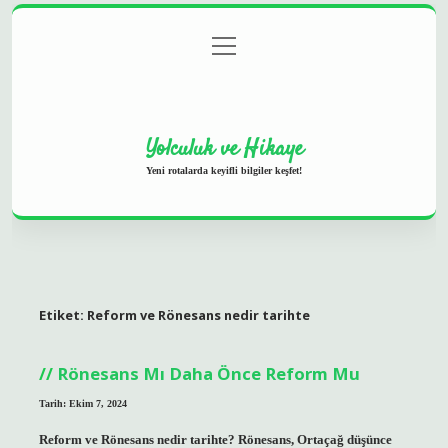
menüyü
Anasayfa
Gizlilik Politikası
Yasal Uyarı
aç
Hakkımızda
Yolculuk ve Hikaye
Yeni rotalarda keyifli bilgiler keşfet!
Etiket:
Reform ve Rönesans nedir tarihte
Rönesans Mı Daha Önce Reform Mu
Tarih: Ekim 7, 2024
Reform ve Rönesans nedir tarihte? Rönesans, Ortaçağ düşünce