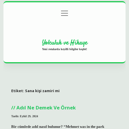
menüyü
Anasayfa
Gizlilik Politikası
Yasal Uyarı
aç
Hakkımızda
Yolculuk ve Hikaye
Yeni rotalarda keyifli bilgiler keşfet!
Etiket:
Sana kişi zamiri mi
Adıl Ne Demek Ve Örnek
Tarih: Eylül 29, 2024
Bir cümlede adıl nasıl bulunur? “Mehmet was in the park