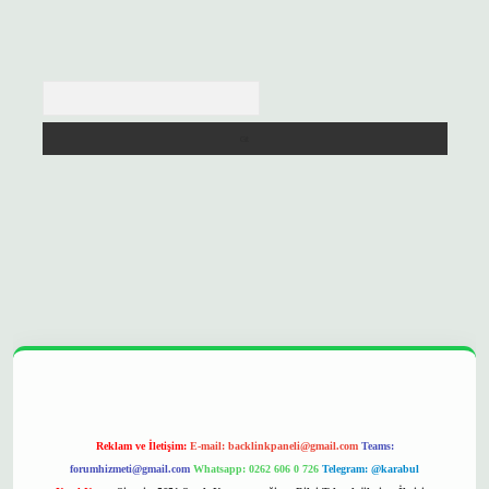
Arama
opera bet
ilbetgir.net
betexper
https://betexpergir.net/
Reklam ve İletişim:
E-mail:
backlinkpaneli@gmail.com
Teams:
forumhizmeti@gmail.com
Whatsapp: 0262 606 0 726
Telegram: @karabul