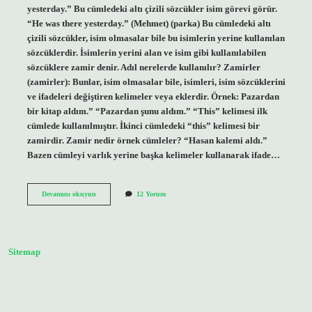
yesterday.” Bu cümledeki altı çizili sözcükler isim görevi görür.
“He was there yesterday.” (Mehmet) (parka) Bu cümledeki altı
çizili sözcükler, isim olmasalar bile bu isimlerin yerine kullanılan
sözcüklerdir. İsimlerin yerini alan ve isim gibi kullanılabilen
sözcüklere zamir denir. Adıl nerelerde kullanılır? Zamirler
(zamirler): Bunlar, isim olmasalar bile, isimleri, isim sözcüklerini
ve ifadeleri değiştiren kelimeler veya eklerdir. Örnek: Pazardan
bir kitap aldım.” “Pazardan şunu aldım.” “This” kelimesi ilk
cümlede kullanılmıştır. İkinci cümledeki “this” kelimesi bir
zamirdir. Zamir nedir örnek cümleler? “Hasan kalemi aldı.”
Bazen cümleyi varlık yerine başka kelimeler kullanarak ifade…
Adıl
Devamını okuyun
12 Yorum
Ne
Demek
Ve
Örnek
Sitemap