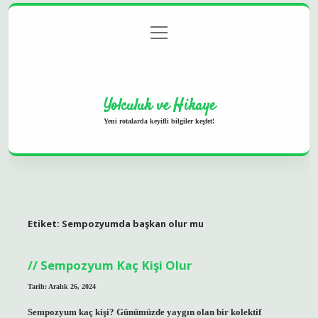
menüyü
Anasayfa
Gizlilik Politikası
Yasal Uyarı
aç
Hakkımızda
Yolculuk ve Hikaye
Yeni rotalarda keyifli bilgiler keşfet!
Etiket:
Sempozyumda başkan olur mu
Sempozyum Kaç Kişi Olur
Tarih: Aralık 26, 2024
Sempozyum kaç kişi? Günümüzde yaygın olan bir kolektif