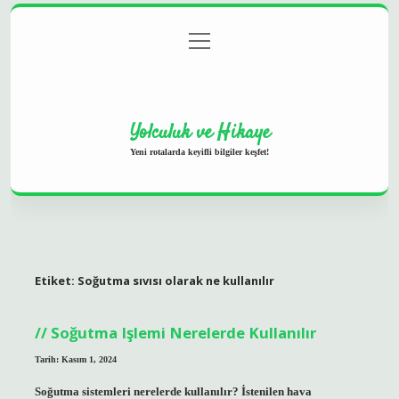
menüyü
Anasayfa
Gizlilik Politikası
Yasal Uyarı
aç
Hakkımızda
Yolculuk ve Hikaye
Yeni rotalarda keyifli bilgiler keşfet!
Etiket:
Soğutma sıvısı olarak ne kullanılır
Soğutma Işlemi Nerelerde Kullanılır
Tarih: Kasım 1, 2024
Soğutma sistemleri nerelerde kullanılır? İstenilen hava