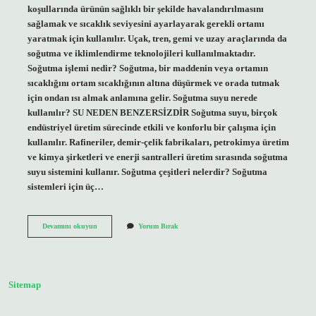
koşullarında ürünün sağlıklı bir şekilde havalandırılmasını
sağlamak ve sıcaklık seviyesini ayarlayarak gerekli ortamı
yaratmak için kullanılır. Uçak, tren, gemi ve uzay araçlarında da
soğutma ve iklimlendirme teknolojileri kullanılmaktadır.
Soğutma işlemi nedir? Soğutma, bir maddenin veya ortamın
sıcaklığını ortam sıcaklığının altına düşürmek ve orada tutmak
için ondan ısı almak anlamına gelir. Soğutma suyu nerede
kullanılır? SU NEDEN BENZERSİZDİR Soğutma suyu, birçok
endüstriyel üretim sürecinde etkili ve konforlu bir çalışma için
kullanılır. Rafineriler, demir-çelik fabrikaları, petrokimya üretim
ve kimya şirketleri ve enerji santralleri üretim sırasında soğutma
suyu sistemini kullanır. Soğutma çeşitleri nelerdir? Soğutma
sistemleri için üç…
Soğutma
Devamını okuyun
Yorum Bırak
Işlemi
Nerelerde
Kullanılır
Sitemap