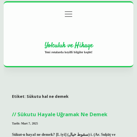
menüyü
Anasayfa
Gizlilik Politikası
Yasal Uyarı
aç
Hakkımızda
Yolculuk ve Hikaye
Yeni rotalarda keyifli bilgiler keşfet!
Etiket:
Sükutu hal ne demek
Sükutu Hayale Uğramak Ne Demek
Tarih: Mart 7, 2025
Sükut-u hayal ne demek? [L iyi] (ﺳﻘﻮﻁ ﺧﻴﺎﻝ) i. (Ar. Suḳūṭ ve