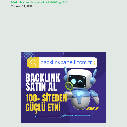
Marka Kanunu kaç yılında yürürlüğe girdi ?
Temmuz 25, 2026