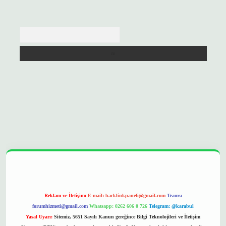
Arama
://betexpergir.net/
Reklam ve İletişim:
E-mail:
backlinkpaneli@gmail.com
Teams:
forumhizmeti@gmail.com
Whatsapp: 0262 606 0 726
Telegram: @karabul
Yasal Uyarı:
Sitemiz, 5651 Sayılı Kanun gereğince Bilgi Teknolojileri ve İletişim