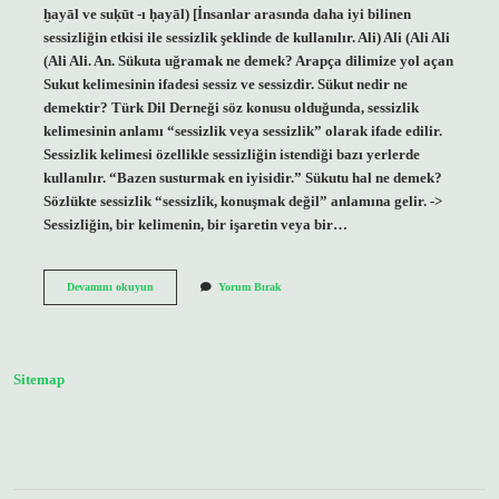
ḫayāl ve suḳūt -ı ḥayāl) [İnsanlar arasında daha iyi bilinen
sessizliğin etkisi ile sessizlik şeklinde de kullanılır. Ali) Ali (Ali Ali
(Ali Ali. An. Sükuta uğramak ne demek? Arapça dilimize yol açan
Sukut kelimesinin ifadesi sessiz ve sessizdir. Sükut nedir ne
demektir? Türk Dil Derneği söz konusu olduğunda, sessizlik
kelimesinin anlamı “sessizlik veya sessizlik” olarak ifade edilir.
Sessizlik kelimesi özellikle sessizliğin istendiği bazı yerlerde
kullanılır. “Bazen susturmak en iyisidir.” Sükutu hal ne demek?
Sözlükte sessizlik “sessizlik, konuşmak değil” anlamına gelir. ->
Sessizliğin, bir kelimenin, bir işaretin veya bir…
Sükutu
Devamını okuyun
Yorum Bırak
Hayale
Uğramak
Ne
Demek
Sitemap