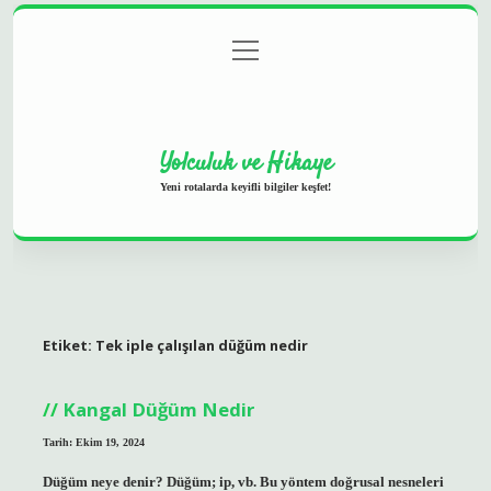
menüyü
Anasayfa
Gizlilik Politikası
Yasal Uyarı
aç
Hakkımızda
Yolculuk ve Hikaye
Yeni rotalarda keyifli bilgiler keşfet!
Etiket:
Tek iple çalışılan düğüm nedir
Kangal Düğüm Nedir
Tarih: Ekim 19, 2024
Düğüm neye denir? Düğüm; ip, vb. Bu yöntem doğrusal nesneleri