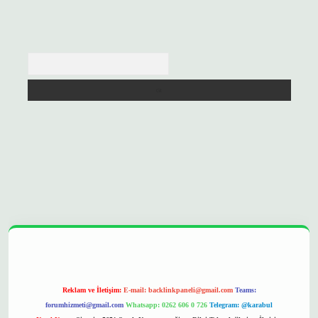
Arama
://betexpergir.net/
Reklam ve İletişim:
E-mail:
backlinkpaneli@gmail.com
Teams:
forumhizmeti@gmail.com
Whatsapp: 0262 606 0 726
Telegram: @karabul