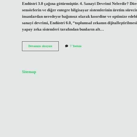
Endüstri 3.0 çağına götürmüştür. 4. Sanayi Devrimi Nelerdir? Dör
sensörlerin ve diğer entegre bilgisayar sistemlerinin üretim sürecin
insanlardan neredeyse bağımsız olarak koordine ve optimize edeb
sanayi devrimi, Endüstri 6.0, “toplumsal zekanın dijitalleştirilmesi
yapay zeka sistemleri tarafından bunların alt…
Sanayi
Devamını okuyun
7 Yorum
Devrimi
Kaça
Ayrılır
Sitemap