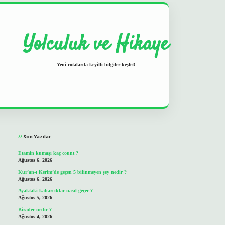
Yolculuk ve Hikaye
Yeni rotalarda keyifli bilgiler keşfet!
Sidebar
grand opera bet
ilbetgir.net
Son Yazılar
Etamin kumaşı kaç count ?
Ağustos 6, 2026
Kur’an-ı Kerim’de geçen 5 bilinmeyen şey nedir ?
Ağustos 6, 2026
Ayaktaki kabarcıklar nasıl geçer ?
Ağustos 5, 2026
Birader nedir ?
Ağustos 4, 2026