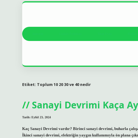
Anasayfa
Gizlilik Politikası
Yasal Uyarı
Hakkım
Etiket:
Toplum 10 20 30 ve 40 nedir
Sanayi Devrimi Kaça Ayr
Tarih: Eylül 23, 2024
Kaç Sanayi Devrimi vardır? Birinci sanayi devrimi, buharla çalış
İkinci sanayi devrimi, elektriğin yaygın kullanımıyla ön plana çıkm