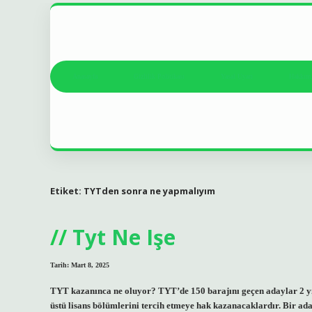
Anasayfa
Gizlilik Politikası
Yasal Uyarı
Hakkım
Etiket:
TYTden sonra ne yapmalıyım
Tyt Ne Işe
Tarih: Mart 8, 2025
TYT kazanınca ne oluyor? TYT’de 150 barajını geçen adaylar 2 yıl
üstü lisans bölümlerini tercih etmeye hak kazanacaklardır. Bir a