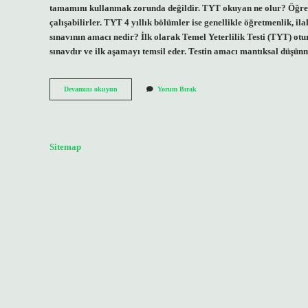
tamamını kullanmak zorunda değildir. TYT okuyan ne olur? Öğrencil
çalışabilirler. TYT 4 yıllık bölümler ise genellikle öğretmenlik, 
sınavının amacı nedir? İlk olarak Temel Yeterlilik Testi (TYT) otu
sınavdır ve ilk aşamayı temsil eder. Testin amacı mantıksal düşü
Tyt
Devamını okuyun
Yorum Bırak
Ne
Işe
Sitemap