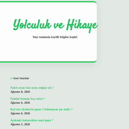
Yolculuk ve Hikaye
Yeni rotalarda keyifli bilgiler keşfet!
Sidebar
grand opera bet
ilbetgir.net
betexper
https://betexpergir.net/
Son Yazılar
Nakit avans faiz oranı değişir mi ?
Ağustos 8, 2026
Etamin kumaşı kaç count ?
Ağustos 6, 2026
Kur’an-ı Kerim’de geçen 5 bilinmeyen şey nedir ?
Ağustos 6, 2026
Ayaktaki kabarcıklar nasıl geçer ?
Ağustos 5, 2026