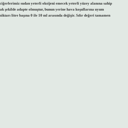
iğerlerimiz sudan yeterli oksijeni emecek yeterli yüzey alanına sahip
acak şekilde adapte olmuştur, bunun yerine hava koşullarına uyum
ktarı litre başına 0 ile 10 ml arasında değişir. Sıfır değeri tamamen