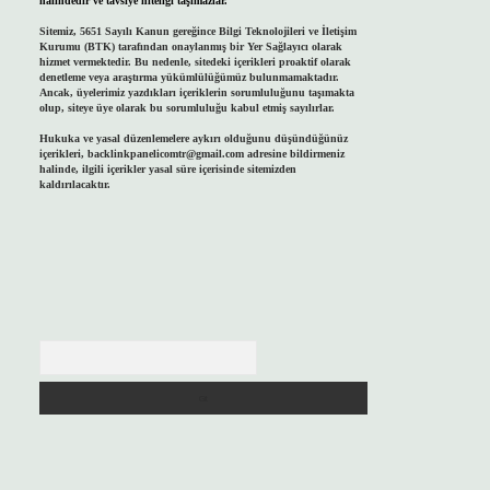
halindedir ve tavsiye niteliği taşımazlar.
Sitemiz, 5651 Sayılı Kanun gereğince Bilgi Teknolojileri ve İletişim
Kurumu (BTK) tarafından onaylanmış bir Yer Sağlayıcı olarak
hizmet vermektedir. Bu nedenle, sitedeki içerikleri proaktif olarak
denetleme veya araştırma yükümlülüğümüz bulunmamaktadır.
Ancak, üyelerimiz yazdıkları içeriklerin sorumluluğunu taşımakta
olup, siteye üye olarak bu sorumluluğu kabul etmiş sayılırlar.
Hukuka ve yasal düzenlemelere aykırı olduğunu düşündüğünüz
içerikleri,
backlinkpanelicomtr@gmail.com
adresine bildirmeniz
halinde, ilgili içerikler yasal süre içerisinde sitemizden
kaldırılacaktır.
Arama