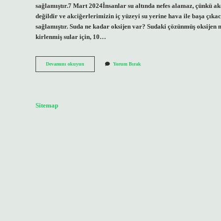
sağlamıştır.7 Mart 2024İnsanlar su altında nefes alamaz, çünkü akc
değildir ve akciğerlerimizin iç yüzeyi su yerine hava ile başa çık
sağlamıştır. Suda ne kadar oksijen var? Sudaki çözünmüş oksijen mi
kirlenmiş sular için, 10…
Su
Devamını okuyun
Yorum Bırak
Altında
Oksijen
Var
Mı
Sitemap