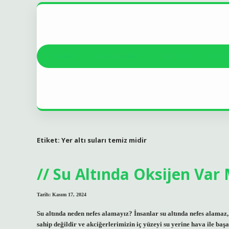
Anasayfa
Gizlilik Politikası
Yasal Uyarı
Hakkım
Etiket:
Yer altı suları temiz midir
Su Altında Oksijen Var 
Tarih: Kasım 17, 2024
Su altında neden nefes alamayız? İnsanlar su altında nefes alamaz,
sahip değildir ve akciğerlerimizin iç yüzeyi su yerine hava ile ba