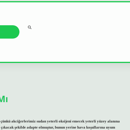
ızda
Mı
 çünkü akciğerlerimiz sudan yeterli oksijeni emecek yeterli yüzey alanına
şa çıkacak şekilde adapte olmuştur, bunun yerine hava koşullarına uyum