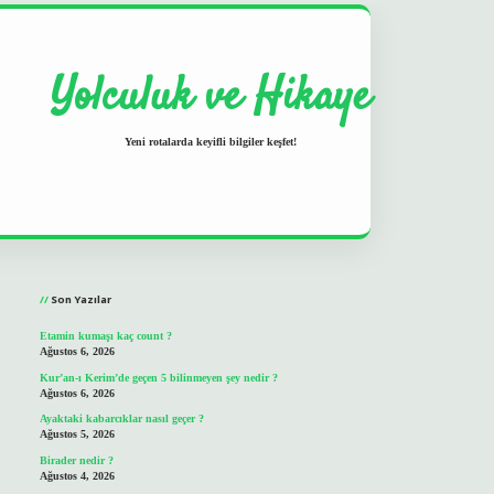
Yolculuk ve Hikaye
Yeni rotalarda keyifli bilgiler keşfet!
Sidebar
grand opera bet
ilbetgir.net
Son Yazılar
Etamin kumaşı kaç count ?
Ağustos 6, 2026
Kur’an-ı Kerim’de geçen 5 bilinmeyen şey nedir ?
Ağustos 6, 2026
Ayaktaki kabarcıklar nasıl geçer ?
Ağustos 5, 2026
Birader nedir ?
Ağustos 4, 2026