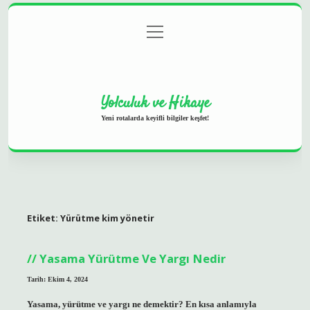
menüyü
Anasayfa
Gizlilik Politikası
Yasal Uyarı
aç
Hakkımızda
Yolculuk ve Hikaye
Yeni rotalarda keyifli bilgiler keşfet!
Etiket:
Yürütme kim yönetir
Yasama Yürütme Ve Yargı Nedir
Tarih: Ekim 4, 2024
Yasama, yürütme ve yargı ne demektir? En kısa anlamıyla