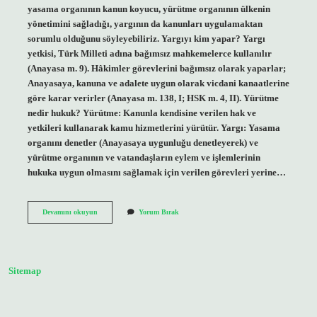
yasama organının kanun koyucu, yürütme organının ülkenin
yönetimini sağladığı, yargının da kanunları uygulamaktan
sorumlu olduğunu söyleyebiliriz. Yargıyı kim yapar? Yargı
yetkisi, Türk Milleti adına bağımsız mahkemelerce kullanılır
(Anayasa m. 9). Hâkimler görevlerini bağımsız olarak yaparlar;
Anayasaya, kanuna ve adalete uygun olarak vicdani kanaatlerine
göre karar verirler (Anayasa m. 138, I; HSK m. 4, II). Yürütme
nedir hukuk? Yürütme: Kanunla kendisine verilen hak ve
yetkileri kullanarak kamu hizmetlerini yürütür. Yargı: Yasama
organını denetler (Anayasaya uygunluğu denetleyerek) ve
yürütme organının ve vatandaşların eylem ve işlemlerinin
hukuka uygun olmasını sağlamak için verilen görevleri yerine…
Yasama
Devamını okuyun
Yorum Bırak
Yürütme
Ve
Yargı
Nedir
Sitemap