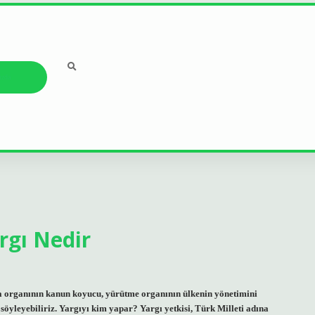
ızda
gı Nedir
 organının kanun koyucu, yürütme organının ülkenin yönetimini
öyleyebiliriz. Yargıyı kim yapar? Yargı yetkisi, Türk Milleti adına