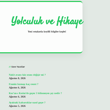
Yolculuk ve Hikaye
Yeni rotalarda keyifli bilgiler keşfet!
Sidebar
grand opera bet
ilbetgir.net
b
Son Yazılar
Nakit avans faiz oranı değişir mi ?
Ağustos 8, 2026
Etamin kumaşı kaç count ?
Ağustos 6, 2026
Kur’an-ı Kerim’de geçen 5 bilinmeyen şey nedir ?
Ağustos 6, 2026
Ayaktaki kabarcıklar nasıl geçer ?
Ağustos 5, 2026