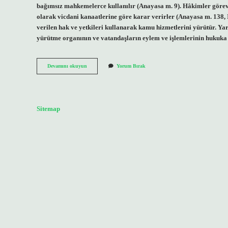
bağımsız mahkemelerce kullanılır (Anayasa m. 9). Hâkimler görev
olarak vicdani kanaatlerine göre karar verirler (Anayasa m. 138,
verilen hak ve yetkileri kullanarak kamu hizmetlerini yürütür. Y
yürütme organının ve vatandaşların eylem ve işlemlerinin hukuka
Yasama
Devamını okuyun
Yorum Bırak
Yürütme
Ve
Yargı
Nedir
Sitemap