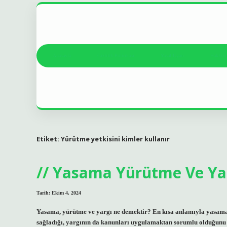
Anasayfa
Gizlilik Politikası
Yasal Uyarı
Hakkım
Etiket:
Yürütme yetkisini kimler kullanır
Yasama Yürütme Ve Yar
Tarih: Ekim 4, 2024
Yasama, yürütme ve yargı ne demektir? En kısa anlamıyla yasama
sağladığı, yargının da kanunları uygulamaktan sorumlu olduğunu s