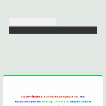
Arama
opera bet
ilbetgir.net
betexper
https://betexpergir.net/
Reklam ve İletişim:
E-mail:
backlinkpaneli@gmail.com
Teams:
forumhizmeti@gmail.com
Whatsapp: 0262 606 0 726
Telegram: @karabul