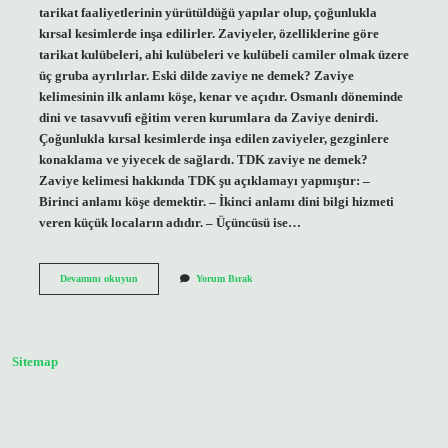
tarikat faaliyetlerinin yürütüldüğü yapılar olup, çoğunlukla
kırsal kesimlerde inşa edilirler. Zaviyeler, özelliklerine göre
tarikat kulübeleri, ahi kulübeleri ve kulübeli camiler olmak üzere
üç gruba ayrılırlar. Eski dilde zaviye ne demek? Zaviye
kelimesinin ilk anlamı köşe, kenar ve açıdır. Osmanlı döneminde
dini ve tasavvufi eğitim veren kurumlara da Zaviye denirdi.
Çoğunlukla kırsal kesimlerde inşa edilen zaviyeler, gezginlere
konaklama ve yiyecek de sağlardı. TDK zaviye ne demek?
Zaviye kelimesi hakkında TDK şu açıklamayı yapmıştır: –
Birinci anlamı köşe demektir. – İkinci anlamı dini bilgi hizmeti
veren küçük locaların adıdır. – Üçüncüsü ise…
Zaviye
Devamını okuyun
Yorum Bırak
Ne
Demek
3
Harfli
Sitemap