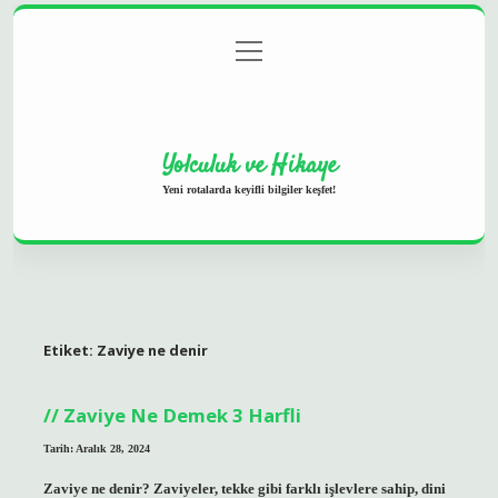
menüyü
Anasayfa
Gizlilik Politikası
Yasal Uyarı
aç
Hakkımızda
Yolculuk ve Hikaye
Yeni rotalarda keyifli bilgiler keşfet!
Etiket:
Zaviye ne denir
Zaviye Ne Demek 3 Harfli
Tarih: Aralık 28, 2024
Zaviye ne denir? Zaviyeler, tekke gibi farklı işlevlere sahip, dini