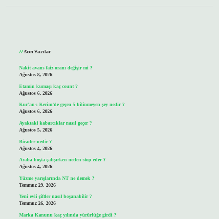
Sidebar
Son Yazılar
Nakit avans faiz oranı değişir mi ?
Ağustos 8, 2026
Etamin kumaşı kaç count ?
Ağustos 6, 2026
Kur’an-ı Kerim’de geçen 5 bilinmeyen şey nedir ?
Ağustos 6, 2026
Ayaktaki kabarcıklar nasıl geçer ?
Ağustos 5, 2026
Birader nedir ?
Ağustos 4, 2026
Araba boşta çalışırken neden stop eder ?
Ağustos 4, 2026
Yüzme yarışlarında NT ne demek ?
Temmuz 29, 2026
Yeni evli çiftler nasıl boşanabilir ?
Temmuz 26, 2026
Marka Kanunu kaç yılında yürürlüğe girdi ?