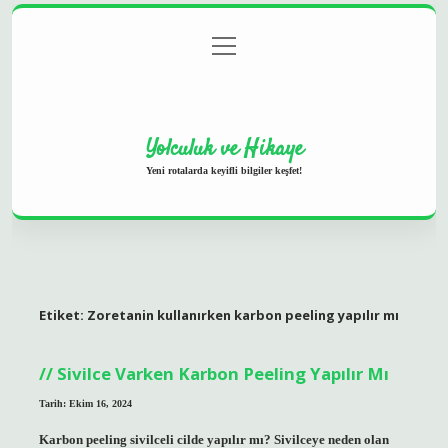
menüyü
Anasayfa
Gizlilik Politikası
Yasal Uyarı
aç
Hakkımızda
Yolculuk ve Hikaye
Yeni rotalarda keyifli bilgiler keşfet!
Etiket:
Zoretanin kullanırken karbon peeling yapılır mı
Sivilce Varken Karbon Peeling Yapılır Mı
Tarih: Ekim 16, 2024
Karbon peeling sivilceli cilde yapılır mı? Sivilceye neden olan