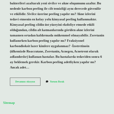
bakterileri azaltarak yeni sivilce ve akne oluşumunu azaltır. Bu
nedenle karbon peeling ile cilt temizliği aynı derecede güvenilir
ve etkilidir. Sivilce üzerine peeling yapılır mı? Akne izlerini
tedavi etmenin en kolay yolu kimyasal peeling kullanmaktır.
Kimyasal peeling cildin üst yüzeyini eksfoliye etmede etkili
olduğundan, cildin alt katmanlarında görülen akne izlerini
tamamen ortadan kaldırmada mükemmel olmayabilir. Zoretanin
kullanırken karbon peeling yapılır mı? Fraksiyonel
karbondioksit lazer kimlere uygulanmaz? -İzotretinoin
(ülkemizde Roaccutane, Zoretanin, Acnegen, Acnetrent olarak
adlandırılır) kullanan hastalar. Bu hastalarda tedaviden sonra 6
ay beklemek gerekir. Karbon peeling adetliyken yapılır mı?
Ancak adet…
Sivilce
Devamını okuyun
Yorum Bırak
Varken
Karbon
Peeling
Yapılır
Mı
Sitemap