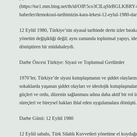
(https://tse1.mm.bing.net/th/id/OIP.5co3CILqSlrBGLKBRY4
haberler/demokrasi-tarihimizin-kara-lekesi-12-eylul-1980-d
12 Eylül 1980, Türkiye’nin siyasal tarihinde derin izler bırak
yönetim değişikliği değil; aynı zamanda toplumsal yapıyı, ide
dönüştüren bir müdahaleydi.
Darbe Öncesi Türkiye: Siyasi ve Toplumsal Gerilimler
1970’ler, Türkiye’de siyasi kutuplaşmanın ve şiddet olaylarını
sokaklarda yaşanan şiddet olayları ve ideolojik kutuplaşmalar
güçleri ve ordu, düzenin sağlanması adına daha aktif bir ro
süreçleri ve bireysel hakları ihlal eden uygulamalara dönüştü.
Darbe Günü: 12 Eylül 1980
12 Eylül sabahı, Türk Silahlı Kuvvetleri yönetime el koydu