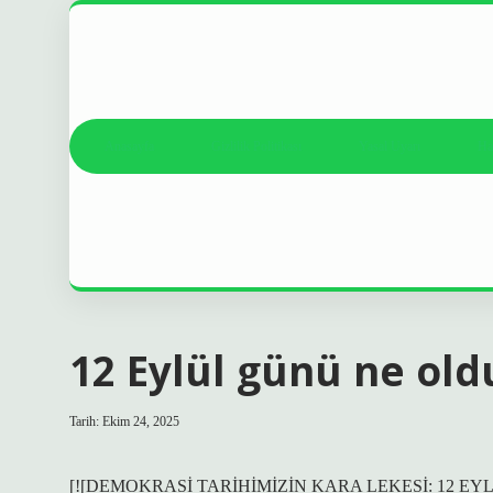
Anasayfa
Gizlilik Politikası
Yasal Uyarı
Ha
12 Eylül günü ne old
Tarih: Ekim 24, 2025
[![DEMOKRASİ TARİHİMİZİN KARA LEKESİ: 12 EY