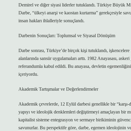
Demirel ve diğer siyasi liderler tutuklandı. Türkiye Büyük Mille
Darbe, “ülkeyi anarşi ve kaostan kurtarma” gerekçesiyle sa
insan hakları ihlalleriyle sonuçlandı.
Darbenin Sonuçları: Toplumsal ve Siyasal Dönüşüm
Darbe sonrası, Türkiye’de birçok kişi tutuklandı, işkencelere 
alanlarında sansür uygulamaları arttı. 1982 Anayasası, askeri 
referandumla kabul edildi. Bu anayasa, devletin egemenliğini 
içeriyordu.
Akademik Tartışmalar ve Değerlendirmeler
Akademik çevrelerde, 12 Eylül darbesi genellikle bir “karşı-
yapıyı ve ideolojik denklemleri değiştirmeyi amaçlayan bir mü
kapitalist sisteme entegrasyon ve sermaye birikiminin güvenc
savunurlar. Bu perspektife göre, darbe, egemen ideolojinin ve k