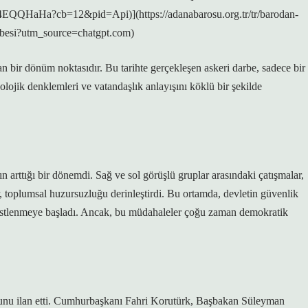
EQQHaHa?cb=12&pid=Api)](https://adanabarosu.org.tr/tr/barodan-
arbesi?utm_source=chatgpt.com)
an bir dönüm noktasıdır. Bu tarihte gerçekleşen askeri darbe, sadece bir
olojik denklemleri ve vatandaşlık anlayışını köklü bir şekilde
n arttığı bir dönemdi. Sağ ve sol görüşlü gruplar arasındaki çatışmalar,
, toplumsal huzursuzluğu derinleştirdi. Bu ortamda, devletin güvenlik
l üstlenmeye başladı. Ancak, bu müdahaleler çoğu zaman demokratik
ğunu ilan etti. Cumhurbaşkanı Fahri Korutürk, Başbakan Süleyman