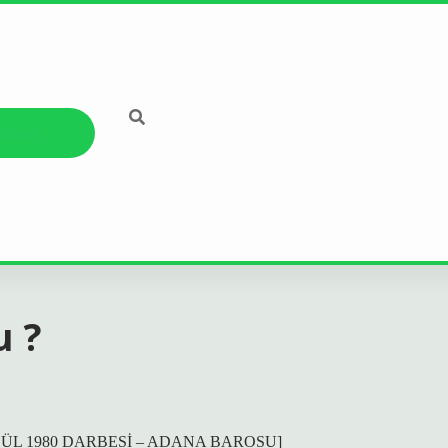
kkımızda
u ?
LÜL 1980 DARBESİ – ADANA BAROSU]