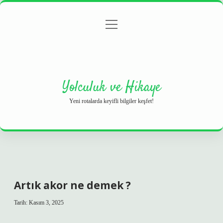
menüyü
Anasayfa
Gizlilik Politikası
Yasal Uyarı
aç
Hakkımızda
Yolculuk ve Hikaye
Yeni rotalarda keyifli bilgiler keşfet!
Artık akor ne demek ?
Tarih: Kasım 3, 2025