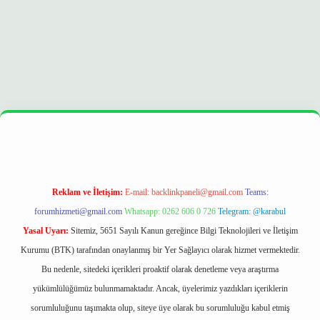
r
https://betexpergir.net/
Reklam ve İletişim:
E-mail:
backlinkpaneli@gmail.com
Teams:
forumhizmeti@gmail.com
Whatsapp: 0262 606 0 726
Telegram: @karabul
Yasal Uyarı:
Sitemiz, 5651 Sayılı Kanun gereğince Bilgi Teknolojileri ve İletişim
Kurumu (BTK) tarafından onaylanmış bir Yer Sağlayıcı olarak hizmet vermektedir.
Bu nedenle, sitedeki içerikleri proaktif olarak denetleme veya araştırma
yükümlülüğümüz bulunmamaktadır. Ancak, üyelerimiz yazdıkları içeriklerin
sorumluluğunu taşımakta olup, siteye üye olarak bu sorumluluğu kabul etmiş