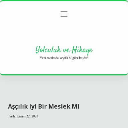
menüyü
Anasayfa
Gizlilik Politikası
Yasal Uyarı
aç
Hakkımızda
Yolculuk ve Hikaye
Yeni rotalarda keyifli bilgiler keşfet!
Aşçılık Iyi Bir Meslek Mi
Tarih: Kasım 22, 2024