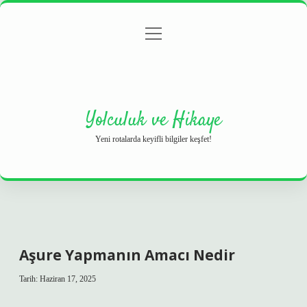
menüyü
Anasayfa
Gizlilik Politikası
Yasal Uyarı
aç
Hakkımızda
Yolculuk ve Hikaye
Yeni rotalarda keyifli bilgiler keşfet!
Aşure Yapmanın Amacı Nedir
Tarih: Haziran 17, 2025