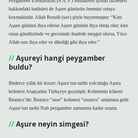
Peygamber Efendimizin (S.A.V.) Muharrem ayının faziletleri
hakkındaki hadisleri de Aşure gününün önemini ortaya
koymaktadır. Allah Resulü (sav) şöyle buyurmuştur: “Kim
Aşure gününü ihya ederse Aşure gününü ihya etmiş olur; kim
onun gündüzünde ve gecesinde ibadetle meşgul olursa, Yüce
Allah onu ihya eder ve dilediği gibi ihya eder.”
Aşureyi hangi peygamber
buldu?
Binlerce yıllık bir lezzet: Aşura’nın tarihi yolculuğu Aşura
kelimesi Arapçadan Türkçeye geçmiştir. Kelimenin kökeni
İbranice’dir. İbranice “asor” kelimesi “onuncu” anlamına gelir.
Aşura’nın tarihi Nuh peygamber zamanına kadar uzanır.
Aşure neyin simgesi?