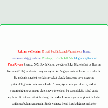
era bet
ilbetgir.net
betexper
https://betexpergir.net/
Reklam ve İletişim:
E-mail:
backlinkpaneli@gmail.com
Teams:
forumhizmeti@gmail.com
Whatsapp: 0262 606 0 726
Telegram: @karabul
Yasal Uyarı:
Sitemiz, 5651 Sayılı Kanun gereğince Bilgi Teknolojileri ve İletişim
Kurumu (BTK) tarafından onaylanmış bir Yer Sağlayıcı olarak hizmet vermektedir.
Bu nedenle, sitedeki içerikleri proaktif olarak denetleme veya araştırma
yükümlülüğümüz bulunmamaktadır. Ancak, üyelerimiz yazdıkları içeriklerin
sorumluluğunu taşımakta olup, siteye üye olarak bu sorumluluğu kabul etmiş
sayılırlar. Bu internet sitesi, herhangi bir marka, kurum veya şahıs şirketi ile hiçbir
bağlantısı bulunmamaktadır. Sitede yalnızca kendi hazırladığımız makaleler