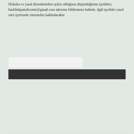
Hukuka ve yasal düzenlemelere aykırı olduğunu düşündüğünüz içerikleri,
backlinkpanelicomtr@gmail.com
adresine bildirmeniz halinde, ilgili içerikler yasal
süre içerisinde sitemizden kaldırılacaktır.
Arama