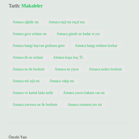
Tarih:
Makaleler
Atmaca eğitilir mi
Atmaca etçil mi otçul mu
Atmaca gece avlanır mı
Atmaca günde ne kadar et yer
Atmaca hangi hayvan grubuna girer
Atmaca hangi renkten korkar
Atmaca ile ne avlanır
Atmaca kuşu kaç TL
Atmaca ne ile beslenir
Atmaca ne yiyor
Atmaca neden beslenir
Atmaca tek eşli mi
Atmaca vahşi mi
Atmaca ve kartal farkı nedir
Atmaca yavru bakımı var mı
Atmaca yavrusu ne ile beslenir
Atmaca yumurta yer mi
Önceki Yazı