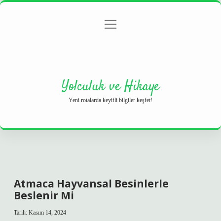
menüyü
Anasayfa
Gizlilik Politikası
Yasal Uyarı
aç
Hakkımızda
Yolculuk ve Hikaye
Yeni rotalarda keyifli bilgiler keşfet!
Atmaca Hayvansal Besinlerle
Beslenir Mi
Tarih: Kasım 14, 2024