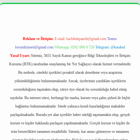
r
https://betexpergir.net/
Reklam ve İletişim:
E-mail:
backlinkpaneli@gmail.com
Teams:
forumhizmeti@gmail.com
Whatsapp: 0262 606 0 726
Telegram: @karabul
Yasal Uyarı:
Sitemiz, 5651 Sayılı Kanun gereğince Bilgi Teknolojileri ve İletişim
Kurumu (BTK) tarafından onaylanmış bir Yer Sağlayıcı olarak hizmet vermektedir.
Bu nedenle, sitedeki içerikleri proaktif olarak denetleme veya araştırma
yükümlülüğümüz bulunmamaktadır. Ancak, üyelerimiz yazdıkları içeriklerin
sorumluluğunu taşımakta olup, siteye üye olarak bu sorumluluğu kabul etmiş
sayılırlar. Bu internet sitesi, herhangi bir marka, kurum veya şahıs şirketi ile hiçbir
bağlantısı bulunmamaktadır. Sitede yalnızca kendi hazırladığımız makaleler
paylaşılmaktadır. Burada yer alan içerikler haber niteliği taşımamakta olup, gerçek
kurum ve kişiler hakkında paylaşım yapılmamaktadır. Gerçek kurum ve kişiler ile
isim benzerlikleri tamamen tesadüfidir. Sitemiz, kar amacı gütmeyen ve tamamen