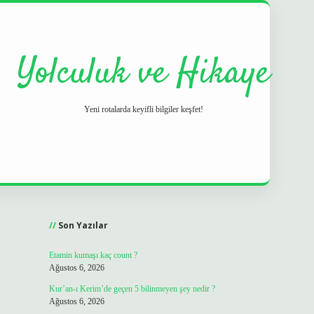
Yolculuk ve Hikaye
Yeni rotalarda keyifli bilgiler keşfet!
Sidebar
grand opera bet
ilbetgir.net
betexper
https://betex
Son Yazılar
Etamin kumaşı kaç count ?
Ağustos 6, 2026
Kur’an-ı Kerim’de geçen 5 bilinmeyen şey nedir ?
Ağustos 6, 2026