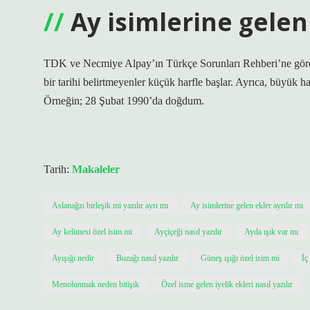
Ay isimlerine gelen 
TDK ve Necmiye Alpay’ın Türkçe Sorunları Rehberi’ne göre, bel
bir tarihi belirtmeyenler küçük harfle başlar. Ayrıca, büyük ha
Örneğin; 28 Şubat 1990’da doğdum.
Tarih:
Makaleler
Aslanağzı birleşik mi yazılır ayrı mı
Ay isimlerine gelen ekler ayrılır mı
Ay kelimesi özel isim mi
Ayçiçeği nasıl yazılır
Ayda ışık var mı
Ayışığı nedir
Buzağı nasıl yazılır
Güneş ışığı özel isim mi
İç
Menolunmak neden bitişik
Özel isme gelen iyelik ekleri nasıl yazılır