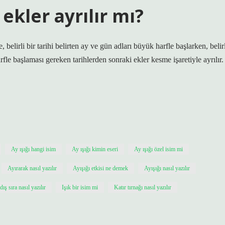
ekler ayrılır mı?
irli bir tarihi belirten ay ve gün adları büyük harfle başlarken, belirl
rfle başlaması gereken tarihlerden sonraki ekler kesme işaretiyle ayrılır.
Ay ışığı hangi isim
Ay ışığı kimin eseri
Ay ışığı özel isim mi
Ayırarak nasıl yazılır
Ayışığı etkisi ne demek
Ayışığı nasıl yazılır
 dış sıra nasıl yazılır
Işık bir isim mi
Katır tırnağı nasıl yazılır