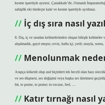
kesme işaretiyle ayırırız. Çanakkale’de, Osmanlı İmparatorlu
sahiplik eki tümleçte kalır ve kesme işaretiyle ayrılmaz.
İç dış sıra nasıl yazı
8. Dış, iç ve sıradan kelimelerinden oluşan bileşik kelimeler ve 
alışılmadık, gayri meşru; ceviz, hafta içi, yerli; sırayla, sonra,
Menolunmak neden 
Arapça kökenli olup asıl biçimleri tek heceli olan bazı sözcükler
ve ses düşmesi, ses değişimi veya başka ses türetmesi geçirdiğin
hit, to praise, to praise; to excuse, feel, …
Katır tırnağı nasıl ya