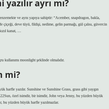
i yazılır ayrı mı?
 benzemekte ve aynı yapıya sahiptir: “Acember, snapdragon, bakla,
 çiçeği, deve tüyü, fildişi, nedime, gelin parmağı, gül çalısı, güvercin
kızıl kanat, …
ğru kullanımı moonlight şeklinde olmalıdır.
m mi?
yük harfle yazılır. Sunshine ve Sunshine Grass, grass gibi yaygın
22Sun, özel isimdir, bir isimdir, John veya Jenny, bu yüzden büyük
ir, bu yüzden büyük harfle yazılmazlar.