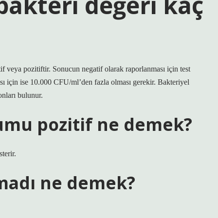
 bakteri değeri kaç
f veya pozitiftir. Sonucun negatif olarak raporlanması için test
 için ise 10.000 CFU/ml’den fazla olması gerekir. Bakteriyel
nları bulunur.
umu pozitif ne demek?
terir.
lmadı ne demek?