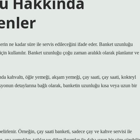
u Hakkında
enler
rin ne kadar süre ile servis edileceğini ifade eder. Banket uzunluğu
çin kullanılır. Banket uzunluğu çoğu zaman aralıklı olarak planlanır ve
ında kahvaltı, öğle yemeği, akşam yemeği, çay saati, çay saati, kokteyl
asyonun detaylarına bağlı olarak, banketin uzunluğu kısa veya uzun bir
irlenir. Örneğin, çay saati banketi, sadece çay ve kahve servisi ile
r, ana yemekler, tatlılar ve diğer ikramlar ile daha uzun bir süre sürebilir