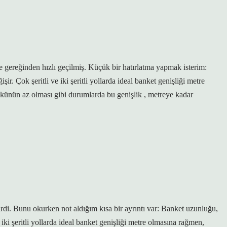
se gereğinden hızlı geçilmiş. Küçük bir hatırlatma yapmak isterim:
ir. Çok şeritli ve iki şeritli yollarda ideal banket genişliği metre
künün az olması gibi durumlarda bu genişlik , metreye kadar
irdi. Bunu okurken not aldığım kısa bir ayrıntı var: Banket uzunluğu,
 iki şeritli yollarda ideal banket genişliği metre olmasına rağmen,