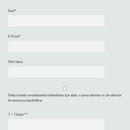
İsim*
E-Posta*
Web Sitesi
Daha sonraki yorumlarımda kullanılması için adım, e-posta adresim ve site adresim
bu tarayıcıya kaydedilsin.
5 + 3 kaçtır?
*