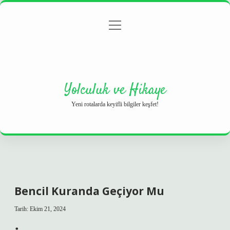
menüyü
Anasayfa
Gizlilik Politikası
Yasal Uyarı
aç
Hakkımızda
Yolculuk ve Hikaye
Yeni rotalarda keyifli bilgiler keşfet!
Bencil Kuranda Geçiyor Mu
Tarih: Ekim 21, 2024