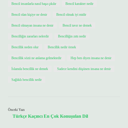
Bencil insanlarla nasıl başa çıkılır
Bencil karakter nedir
Bencil olan kişiye ne denir
Bencil olmak iyi midir
Bencil olmayan insana ne denir
Bencil tavır ne demek
Bencilliğin zararları nelerdir
Bencilliğin zıttı nedir
Bencillik neden olur
Bencillik nedir örnek
Bencillik sözü ne anlama gelmektedir
Hep ben diyen insana ne denir
İslamda bencillik ne demek
Sadece kendini düşünen insana ne denir
Sağlıklı bencillik nedir
Önceki Yazı
Türkçe Kaçıncı En Çok Konuşulan Dil