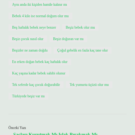
Aynı anda iki kişiden hamile kalınır mı
Bebek 4 kilo ise normal doğum olur mu
Beş haftalık bebek neye benzer
Beşiz bebek olur mu
Beşiz çocuk nasıl olur
Beşiz doğuran var mı
Beşizler ne zaman doğdu
Çoğul gebelik en fazla kaç tane olur
En erken doğan bebek kaç haftalık olur
Kaç yaşına kadar bebek sahibi olunur
Tek seferde kaç çocuk doğurabilir
Tek yumurta üçüzü olur mu
Türkiyede beşiz var mı
Önceki Yazı
Saçları Kurutmak Mı Islak Bırakmak Mı