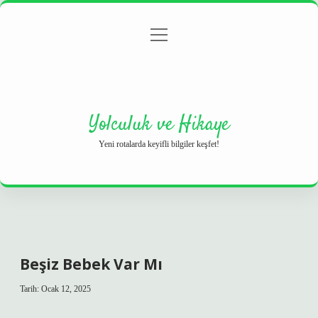
menüyü
Anasayfa
Gizlilik Politikası
Yasal Uyarı
aç
Hakkımızda
Yolculuk ve Hikaye
Yeni rotalarda keyifli bilgiler keşfet!
Beşiz Bebek Var Mı
Tarih: Ocak 12, 2025