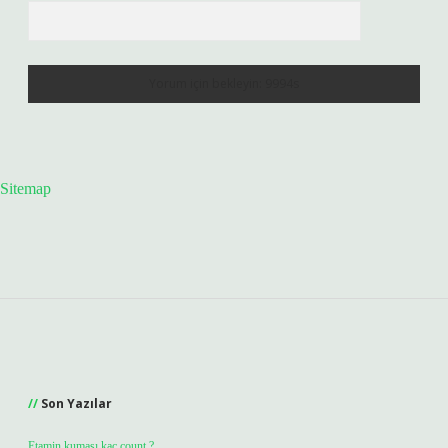
Sitemap
Sidebar
Son Yazılar
Etamin kumaşı kaç count ?