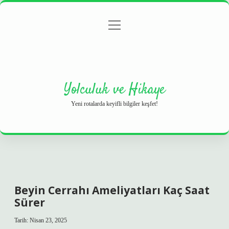
menüyü
Anasayfa
Gizlilik Politikası
Yasal Uyarı
aç
Hakkımızda
Yolculuk ve Hikaye
Yeni rotalarda keyifli bilgiler keşfet!
Beyin Cerrahı Ameliyatları Kaç Saat
Sürer
Tarih: Nisan 23, 2025