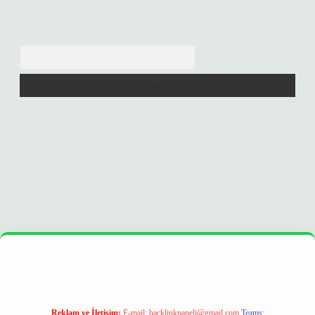
Arama
era bet
ilbetgir.net
betexper
https://betexpergir.net/
Reklam ve İletişim:
E-mail:
backlinkpaneli@gmail.com
Teams: