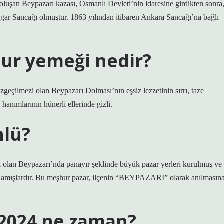
şan Beypazarı kazası, Osmanlı Devleti’nin idaresine girdikten sonra
igar Sancağı olmuştur. 1863 yılından itibaren Ankara Sancağı’na bağlı
ur yemeği nedir?
lmezi olan Beypazarı Dolması’nın eşsiz lezzetinin sırrı, taze
hanımlarının hünerli ellerinde gizli.
nlü?
ı olan Beypazarı’nda panayır şeklinde büyük pazar yerleri kurulmuş ve
başlamışlardır. Bu meşhur pazar, ilçenin “BEYPAZARI” olarak anılmasın
 2024 ne zaman?