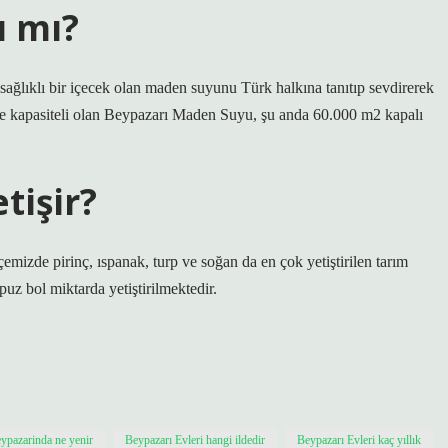
ı mı?
 sağlıklı bir içecek olan maden suyunu Türk halkına tanıtıp sevdirerek
şe kapasiteli olan Beypazarı Maden Suyu, şu anda 60.000 m2 kapalı
tişir?
emizde pirinç, ıspanak, turp ve soğan da en çok yetiştirilen tarım
uz bol miktarda yetiştirilmektedir.
ypazarinda ne yenir
Beypazarı Evleri hangi ildedir
Beypazarı Evleri kaç yıllık