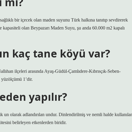
ı mı?
 sağlıklı bir içecek olan maden suyunu Türk halkına tanıtıp sevdirerek
şe kapasiteli olan Beypazarı Maden Suyu, şu anda 60.000 m2 kapalı
ın kaç tane köyü var?
allıhan ilçeleri arasında Ayaş-Güdül-Çamlıdere-Kıbrısçık-Seben-
e yüzölçümü 1’dir.
eden yapılır?
k un olarak adlandırılan undur. Dinlendirilmiş ve nemli halde kullanıla
esini belirleyen etkenlerden biridir.