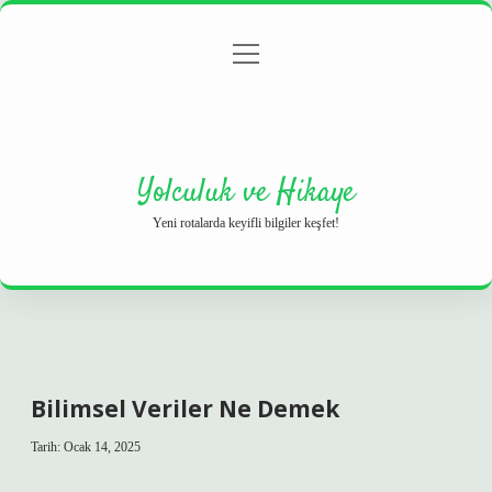
menüyü
Anasayfa
Gizlilik Politikası
Yasal Uyarı
aç
Hakkımızda
Yolculuk ve Hikaye
Yeni rotalarda keyifli bilgiler keşfet!
Bilimsel Veriler Ne Demek
Tarih: Ocak 14, 2025