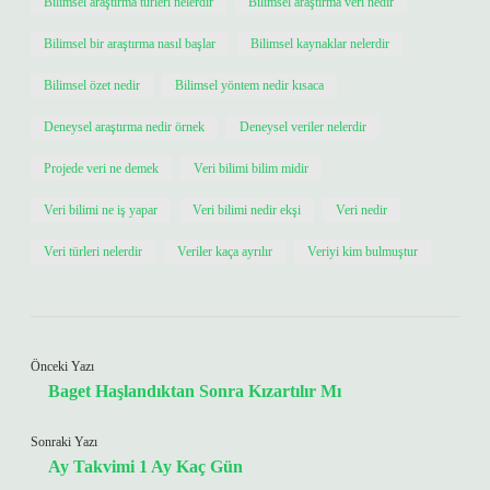
Bilimsel araştırma türleri nelerdir
Bilimsel araştırma veri nedir
Bilimsel bir araştırma nasıl başlar
Bilimsel kaynaklar nelerdir
Bilimsel özet nedir
Bilimsel yöntem nedir kısaca
Deneysel araştırma nedir örnek
Deneysel veriler nelerdir
Projede veri ne demek
Veri bilimi bilim midir
Veri bilimi ne iş yapar
Veri bilimi nedir ekşi
Veri nedir
Veri türleri nelerdir
Veriler kaça ayrılır
Veriyi kim bulmuştur
Önceki Yazı
Baget Haşlandıktan Sonra Kızartılır Mı
Sonraki Yazı
Ay Takvimi 1 Ay Kaç Gün