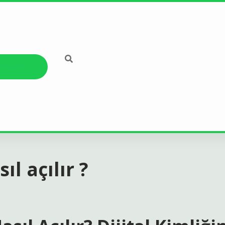
kkımızda
ıl açılır ?