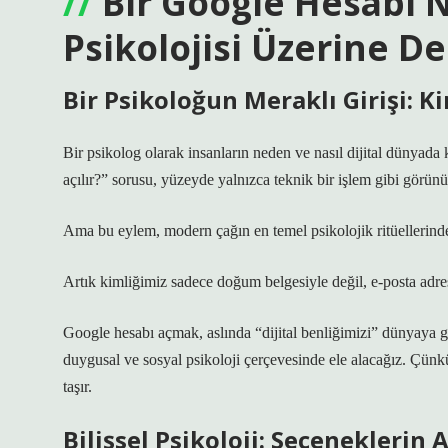
Bir Google Hesabı Na
Psikolojisi Üzerine De
Bir Psikoloğun Meraklı Girişi: K
Bir psikolog olarak insanların neden ve nasıl dijital dünyad
açılır?”
sorusu, yüzeyde yalnızca teknik bir işlem gibi görünü
Ama bu eylem, modern çağın en temel psikolojik ritüellerinde
Artık kimliğimiz sadece doğum belgesiyle değil, e-posta adresi
Google hesabı açmak, aslında “dijital benliğimizi” dünyaya ge
duygusal ve sosyal psikoloji çerçevesinde ele alacağız. Çünkü
taşır.
Bilişsel Psikoloji: Seçenekleri