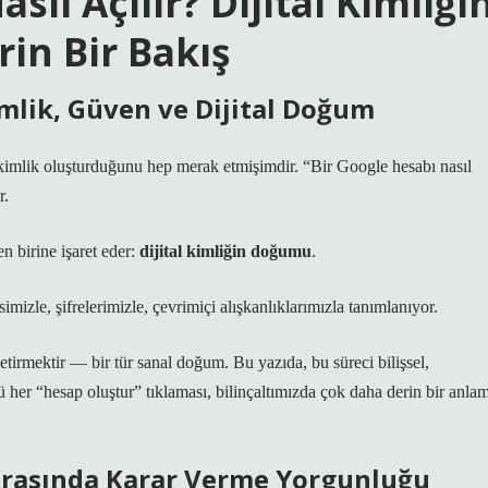
sıl Açılır? Dijital Kimliği
rin Bir Bakış
imlik, Güven ve Dijital Doğum
a kimlik oluşturduğunu hep merak etmişimdir.
“Bir Google hesabı nasıl
r.
n birine işaret eder:
dijital kimliğin doğumu
.
mizle, şifrelerimizle, çevrimiçi alışkanlıklarımızla tanımlanıyor.
tirmektir — bir tür sanal doğum. Bu yazıda, bu süreci bilişsel,
 her “hesap oluştur” tıklaması, bilinçaltımızda çok daha derin bir anla
n Arasında Karar Verme Yorgunluğu