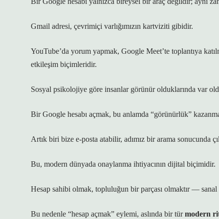
Bir Google hesabı yalnızca bireysel bir araç değildir; aynı 
Gmail adresi, çevrimiçi varlığımızın kartviziti gibidir.
YouTube’da yorum yapmak, Google Meet’te toplantıya katılm
etkileşim biçimleridir.
Sosyal psikolojiye göre insanlar görünür olduklarında var oldu
Bir Google hesabı açmak, bu anlamda “görünürlük” kazanman
Artık biri bize e-posta atabilir, adımız bir arama sonucunda çık
Bu, modern dünyada
onaylanma ihtiyacının
dijital biçimidir.
Hesap sahibi olmak, topluluğun bir parçası olmaktır — sanal d
Bu nedenle “hesap açmak” eylemi, aslında bir tür
modern ri