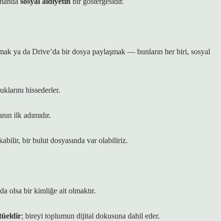
zamanda
sosyal aidiyetin
bir göstergesidir.
ak ya da Drive’da bir dosya paylaşmak — bunların her biri, sosyal
klarını hissederler.
ın ilk adımıdır.
abilir, bir bulut dosyasında var olabiliriz.
a olsa bir kimliğe ait olmaktır.
tüeldir
; bireyi toplumun dijital dokusuna dahil eder.