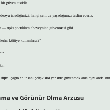
ir güven testidir.
oyu izlediğimizi, hangi şehirde yaşadığımızı teslim ederiz.
dir — tıpkı çocukken ebeveynine güvenmesi gibi.
lerim kötüye kullanılırsa?”
nir.
kar.
jital çağın en insani çelişkisini yansıtır:
güvenmek ama aynı anda sını
lanma ve Görünür Olma Arzusu