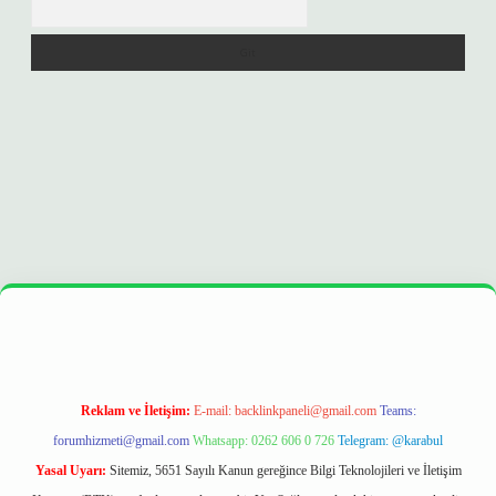
er
https://betexpergir.net/
Reklam ve İletişim:
E-mail:
backlinkpaneli@gmail.com
Teams:
forumhizmeti@gmail.com
Whatsapp: 0262 606 0 726
Telegram: @karabul
Yasal Uyarı:
Sitemiz, 5651 Sayılı Kanun gereğince Bilgi Teknolojileri ve İletişim