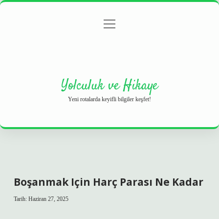
menüyü
Anasayfa
Gizlilik Politikası
Yasal Uyarı
aç
Hakkımızda
Yolculuk ve Hikaye
Yeni rotalarda keyifli bilgiler keşfet!
Boşanmak Için Harç Parası Ne Kadar
Tarih: Haziran 27, 2025