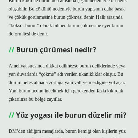
Burun kökü ile burun ucu arasında çeşitli nedenlerle bir delik
oluşabilir. Bu çöküntü nedeniyle burun yapısının daha basık
ve çökük görünmesine burun çökmesi denir. Halk arasında
“boksör burnu” olarak bilinen burun çökmesine eyer burun
deformitesi de denir.
Burun çürümesi nedir?
Ameliyat sırasında dikkat edilmezse burun deliklerinde veya
yan duvarlarda “çökme” adı verilen tıkanıklıklar oluşur. Bu
durum nefes almada zorluğa yani valf yetmezliğine yol açar.
Yani burun ucunu inceltmek için gerekenden fazla kıkırdak
çıkarılırsa bu bölge zayıflar.
Yüz yogası ile burun düzelir mi?
DM’den aldığım mesajlarda, burun kemiği olan kişilerin yüz