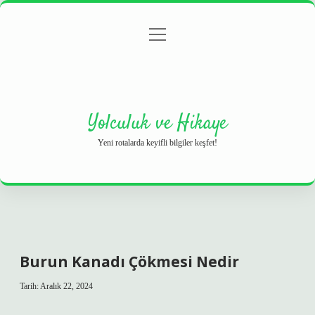
menüyü
Anasayfa
Gizlilik Politikası
Yasal Uyarı
aç
Hakkımızda
Yolculuk ve Hikaye
Yeni rotalarda keyifli bilgiler keşfet!
Burun Kanadı Çökmesi Nedir
Tarih: Aralık 22, 2024