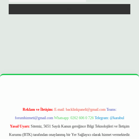
era bet
ilbetgir.net
betexper
https://betexpergir.net/
Reklam ve İletişim:
E-mail:
backlinkpaneli@gmail.com
Teams:
forumhizmeti@gmail.com
Whatsapp: 0262 606 0 726
Telegram: @karabul
Yasal Uyarı:
Sitemiz, 5651 Sayılı Kanun gereğince Bilgi Teknolojileri ve İletişim
Kurumu (BTK) tarafından onaylanmış bir Yer Sağlayıcı olarak hizmet vermektedir.