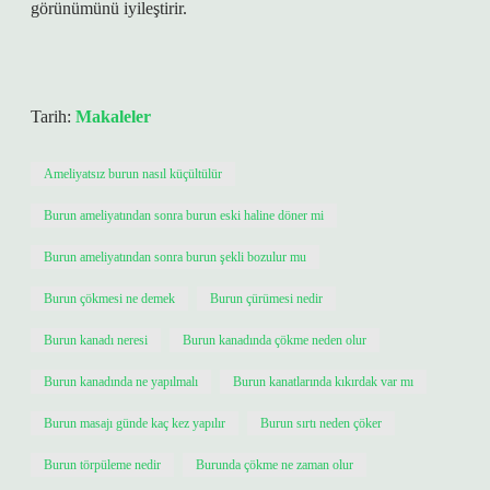
görünümünü iyileştirir.
Tarih:
Makaleler
Ameliyatsız burun nasıl küçültülür
Burun ameliyatından sonra burun eski haline döner mi
Burun ameliyatından sonra burun şekli bozulur mu
Burun çökmesi ne demek
Burun çürümesi nedir
Burun kanadı neresi
Burun kanadında çökme neden olur
Burun kanadında ne yapılmalı
Burun kanatlarında kıkırdak var mı
Burun masajı günde kaç kez yapılır
Burun sırtı neden çöker
Burun törpüleme nedir
Burunda çökme ne zaman olur