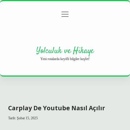
menüyü
Anasayfa
Gizlilik Politikası
Yasal Uyarı
aç
Hakkımızda
Yolculuk ve Hikaye
Yeni rotalarda keyifli bilgiler keşfet!
Carplay De Youtube Nasıl Açılır
Tarih: Şubat 15, 2025