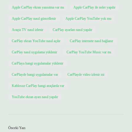
Apple CarPlay ekran yansıtma var mı
Apple CarPlay ile neler yapılır
Apple CarPlay nasıl güncellenir
Apple CarPlay YouTube yok mu
Araçta TV nasıl izlenir
CarPlay ayarları nasıl yapılır
CarPlay ekran YouTube nasıl açılır
CarPlay internete nasıl bağlanır
CarPlay nasıl uygulama yüklenir
CarPlay YouTube Music var mı
CarPlaya hangi uygulamalar yüklenir
CarPlayde hangi uygulamalar var
CarPlayde video izlenir mi
Kablosuz CarPlay hangi araçlarda var
YouTube ekran ayarı nasıl yapılır
Önceki Yazı