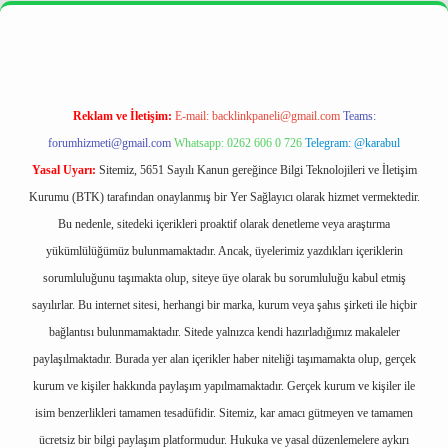
a bet
ilbetgir.net
betexper
https://betexpergir.net/
Reklam ve İletişim:
E-mail:
backlinkpaneli@gmail.com
Teams:
forumhizmeti@gmail.com
Whatsapp: 0262 606 0 726
Telegram: @karabul
Yasal Uyarı:
Sitemiz, 5651 Sayılı Kanun gereğince Bilgi Teknolojileri ve İletişim
Kurumu (BTK) tarafından onaylanmış bir Yer Sağlayıcı olarak hizmet vermektedir.
Bu nedenle, sitedeki içerikleri proaktif olarak denetleme veya araştırma
yükümlülüğümüz bulunmamaktadır. Ancak, üyelerimiz yazdıkları içeriklerin
sorumluluğunu taşımakta olup, siteye üye olarak bu sorumluluğu kabul etmiş
sayılırlar. Bu internet sitesi, herhangi bir marka, kurum veya şahıs şirketi ile hiçbir
bağlantısı bulunmamaktadır. Sitede yalnızca kendi hazırladığımız makaleler
paylaşılmaktadır. Burada yer alan içerikler haber niteliği taşımamakta olup, gerçek
kurum ve kişiler hakkında paylaşım yapılmamaktadır. Gerçek kurum ve kişiler ile
isim benzerlikleri tamamen tesadüfidir. Sitemiz, kar amacı gütmeyen ve tamamen
ücretsiz bir bilgi paylaşım platformudur. Hukuka ve yasal düzenlemelere aykırı