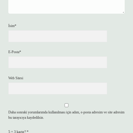
İsim*
E-Posta*
Web Sitesi
Daha sonraki yorumlarımda kullanılması için adım, e-posta adresim ve site adresim
bu tarayıcıya kaydedilsin.
5 + 3 kaçtır?
*