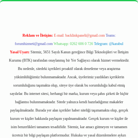
per
https://betexpergir.net/
Reklam ve İletişim:
E-mail:
backlinkpaneli@gmail.com
Teams:
forumhizmeti@gmail.com
Whatsapp: 0262 606 0 726
Telegram: @karabul
Yasal Uyarı:
Sitemiz, 5651 Sayılı Kanun gereğince Bilgi Teknolojileri ve İletişim
Kurumu (BTK) tarafından onaylanmış bir Yer Sağlayıcı olarak hizmet vermektedir.
Bu nedenle, sitedeki içerikleri proaktif olarak denetleme veya araştırma
yükümlülüğümüz bulunmamaktadır. Ancak, üyelerimiz yazdıkları içeriklerin
sorumluluğunu taşımakta olup, siteye üye olarak bu sorumluluğu kabul etmiş
sayılırlar. Bu internet sitesi, herhangi bir marka, kurum veya şahıs şirketi ile hiçbir
bağlantısı bulunmamaktadır. Sitede yalnızca kendi hazırladığımız makaleler
paylaşılmaktadır. Burada yer alan içerikler haber niteliği taşımamakta olup, gerçek
kurum ve kişiler hakkında paylaşım yapılmamaktadır. Gerçek kurum ve kişiler ile
isim benzerlikleri tamamen tesadüfidir. Sitemiz, kar amacı gütmeyen ve tamamen
ücretsiz bir bilgi paylaşım platformudur. Hukuka ve yasal düzenlemelere aykırı