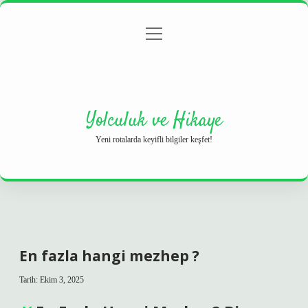
menüyü
Anasayfa
Gizlilik Politikası
Yasal Uyarı
aç
Hakkımızda
Yolculuk ve Hikaye
Yeni rotalarda keyifli bilgiler keşfet!
En fazla hangi mezhep ?
Tarih: Ekim 3, 2025