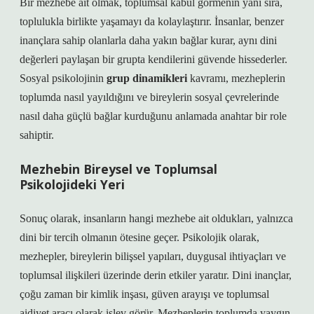
Bir mezhebe ait olmak, toplumsal kabul görmenin yanı sıra,
toplulukla birlikte yaşamayı da kolaylaştırır. İnsanlar, benzer
inançlara sahip olanlarla daha yakın bağlar kurar, aynı dini
değerleri paylaşan bir grupta kendilerini güvende hissederler.
Sosyal psikolojinin
grup dinamikleri
kavramı, mezheplerin
toplumda nasıl yayıldığını ve bireylerin sosyal çevrelerinde
nasıl daha güçlü bağlar kurduğunu anlamada anahtar bir role
sahiptir.
Mezhebin Bireysel ve Toplumsal
Psikolojideki Yeri
Sonuç olarak, insanların hangi mezhebe ait oldukları, yalnızca
dini bir tercih olmanın ötesine geçer. Psikolojik olarak,
mezhepler, bireylerin bilişsel yapıları, duygusal ihtiyaçları ve
toplumsal ilişkileri üzerinde derin etkiler yaratır. Dini inançlar,
çoğu zaman bir kimlik inşası, güven arayışı ve toplumsal
aidiyet aracı olarak işlev görür. Mezheplerin toplumda yaygın